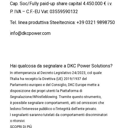
Cap. Soc/Fully paid-up share capital 4.450.000 € i.v.
P. IVA – C.F.-EU Vat: 03559590132
Tel. linea produttiva Steeltecnica:
+39 0321 9898750
info@dkcpower.com
Hai qualcosa da segnalare a DKC Power Solutions?
In ottemperanza al Decreto Legislativo 24/2023, col quale
l’Italia ha recepito la Direttiva (UE) 2019/1937 del
Parlamento europeo e del Consiglio, DKC Europe mette a
disposizione dei propri utenti la Piattaforma di
Segnalazione/Whistleblowing. Tramite questo strumento,
è possibile segnalare comportamenti, atti od omissioni che
ledono l’interesse pubblico o l’integrità dell’ente privato.
I segnalanti saranno tutelati da comportamenti discriminatori
o ritorsivi.
SCOPRI DI PIÙ