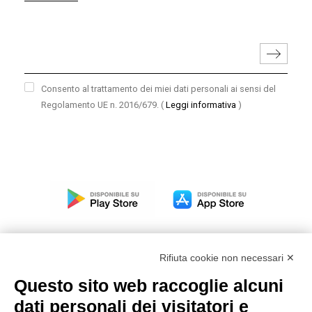
Consento al trattamento dei miei dati personali ai sensi del
Regolamento UE n. 2016/679.
(
Leggi informativa
)
Rifiuta cookie non necessari ✕
Questo sito web raccoglie alcuni
Modello organizzativo, gestione e controllo – D. lgs.
dati personali dei visitatori e
231/2001