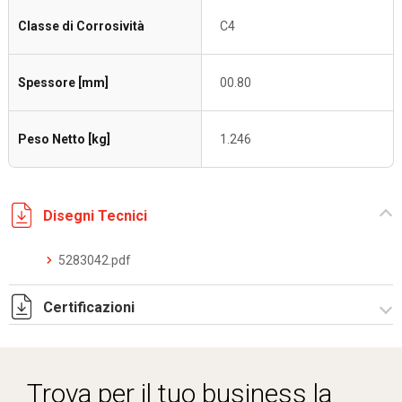
Classe di Corrosività
C4
Spessore [mm]
00.80
Peso Netto [kg]
1.246
Disegni Tecnici
5283042.pdf
Certificazioni
Dich. CE serie C5.pdf
Certificato conformità EN 1461.pdf
Trova per il tuo business la