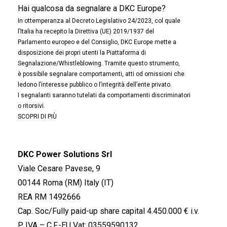
Hai qualcosa da segnalare a DKC Europe?
In ottemperanza al Decreto Legislativo 24/2023, col quale
l’Italia ha recepito la Direttiva (UE) 2019/1937 del
Parlamento europeo e del Consiglio, DKC Europe mette a
disposizione dei propri utenti la Piattaforma di
Segnalazione/Whistleblowing. Tramite questo strumento,
è possibile segnalare comportamenti, atti od omissioni che
ledono l’interesse pubblico o l’integrità dell’ente privato.
I segnalanti saranno tutelati da comportamenti discriminatori
o ritorsivi.
SCOPRI DI PIÙ
DKC Power Solutions Srl
Viale Cesare Pavese, 9
00144 Roma (RM) Italy (IT)
REA RM 1492666
Cap. Soc/Fully paid-up share capital 4.450.000 € i.v.
P. IVA – C.F.-EU Vat: 03559590132