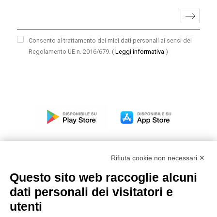
Consento al trattamento dei miei dati personali ai sensi del
Regolamento UE n. 2016/679.
(
Leggi informativa
)
Rifiuta cookie non necessari ✕
Questo sito web raccoglie alcuni
Modello organizzativo, gestione e controllo – D. lgs.
dati personali dei visitatori e
231/2001
utenti
Politica di gruppo