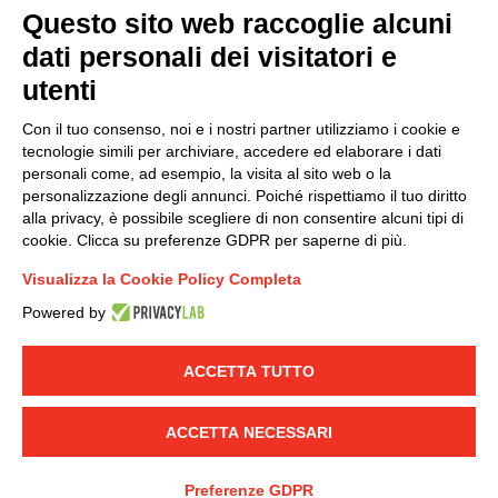
Questo sito web raccoglie alcuni
Modello organizzativo, gestione e controllo – D. lgs.
dati personali dei visitatori e
231/2001
utenti
Politica di gruppo
Condizioni generali di vendita DKC Europe
Con il tuo consenso, noi e i nostri partner utilizziamo i cookie e
Condizioni generali di vendita DKC Power Solutions
tecnologie simili per archiviare, accedere ed elaborare i dati
Condizioni generali di acquisto
personali come, ad esempio, la visita al sito web o la
personalizzazione degli annunci. Poiché rispettiamo il tuo diritto
Codice etico
alla privacy, è possibile scegliere di non consentire alcuni tipi di
cookie. Clicca su preferenze GDPR per saperne di più.
Connettiti con noi
Visualizza la Cookie Policy Completa
FACEBOOK
/
LINKEDIN
/
YOUTUBE
/
INSTAGRAM
/
Powered by
TWITTER
ACCETTA TUTTO
© 2019 - DKC Europe
-
-
Privacy
Cookies
Modifica preferenze
-
Cookie
Yourbiz
ACCETTA NECESSARI
Preferenze GDPR