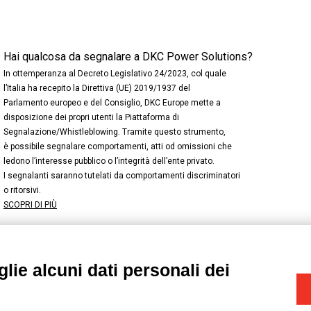
Hai qualcosa da segnalare a DKC Power Solutions?
In ottemperanza al Decreto Legislativo 24/2023, col quale
l’Italia ha recepito la Direttiva (UE) 2019/1937 del
Parlamento europeo e del Consiglio, DKC Europe mette a
disposizione dei propri utenti la Piattaforma di
Segnalazione/Whistleblowing. Tramite questo strumento,
è possibile segnalare comportamenti, atti od omissioni che
ledono l’interesse pubblico o l’integrità dell’ente privato.
I segnalanti saranno tutelati da comportamenti discriminatori
o ritorsivi.
SCOPRI DI PIÙ
lie alcuni dati personali dei
NSTAGRAM
/
TWITTER
okie
-
Yourbiz