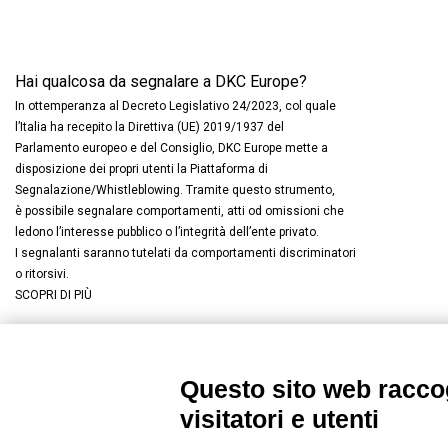
Hai qualcosa da segnalare a DKC Europe?
In ottemperanza al Decreto Legislativo 24/2023, col quale
l’Italia ha recepito la Direttiva (UE) 2019/1937 del
Parlamento europeo e del Consiglio, DKC Europe mette a
disposizione dei propri utenti la Piattaforma di
Segnalazione/Whistleblowing. Tramite questo strumento,
è possibile segnalare comportamenti, atti od omissioni che
ledono l’interesse pubblico o l’integrità dell’ente privato.
I segnalanti saranno tutelati da comportamenti discriminatori
o ritorsivi.
SCOPRI DI PIÙ
Questo sito web raccog
Connettiti con noi
FACEBOOK
/
LINKEDIN
/
YOUTUBE
/
I
visitatori e utenti
© 2019 - DKC Europe
/
Privacy
-
Cookies
-
Modifica preferenze Co