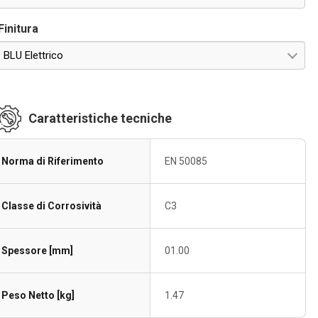
Finitura
BLU Elettrico
Caratteristiche tecniche
Norma di Riferimento
EN 50085
Classe di Corrosività
C3
Spessore [mm]
01.00
Peso Netto [kg]
1.47