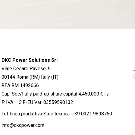
DKC Power Solutions Srl
Viale Cesare Pavese, 9
00144 Roma (RM) Italy (IT)
REA RM 1492666
Cap. Soc/Fully paid-up share capital 4.450.000 € i.v.
P. IVA – C.F.-EU Vat: 03559590132
Tel. linea produttiva Steeltecnica:
+39 0321 9898750
info@dkcpower.com