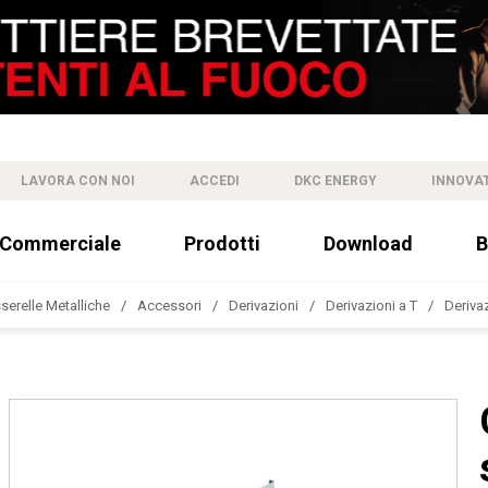
LAVORA CON NOI
ACCEDI
DKC ENERGY
INNOVA
 Commerciale
Prodotti
Download
B
sserelle Metalliche
Accessori
Derivazioni
Derivazioni a T
Deriva