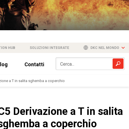
TION HUB
SOLUZIONI INTEGRATE
DKC NEL MONDO
log
Contatti
zione a T in salita sghemba a coperchio
C5 Derivazione a T in salita
sghemba a coperchio