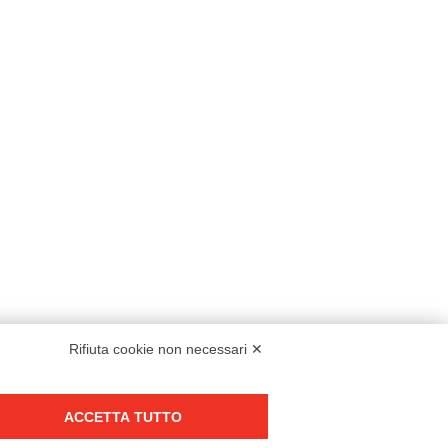
Rifiuta cookie non necessari ✕
Modello organizzativo, gestione e controllo – D. lgs. 231/2001
ACCETTA TUTTO
Politica di gruppo