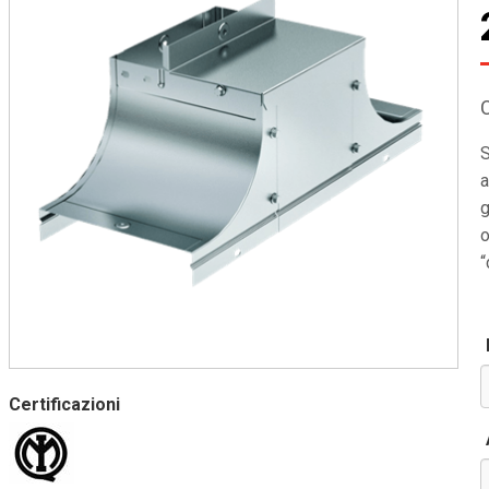
S
a
g
o
“
Certificazioni