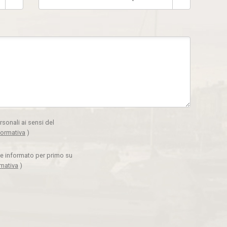
rsonali ai sensi del
formativa
)
ere informato per primo su
rmativa
)