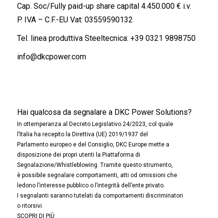
Cap. Soc/Fully paid-up share capital 4.450.000 € i.v.
P. IVA – C.F.-EU Vat: 03559590132
Tel. linea produttiva Steeltecnica:
+39 0321 9898750
info@dkcpower.com
Hai qualcosa da segnalare a DKC Power Solutions?
In ottemperanza al Decreto Legislativo 24/2023, col quale
l’Italia ha recepito la Direttiva (UE) 2019/1937 del
Parlamento europeo e del Consiglio, DKC Europe mette a
disposizione dei propri utenti la Piattaforma di
Segnalazione/Whistleblowing. Tramite questo strumento,
è possibile segnalare comportamenti, atti od omissioni che
ledono l’interesse pubblico o l’integrità dell’ente privato.
I segnalanti saranno tutelati da comportamenti discriminatori
o ritorsivi.
SCOPRI DI PIÙ