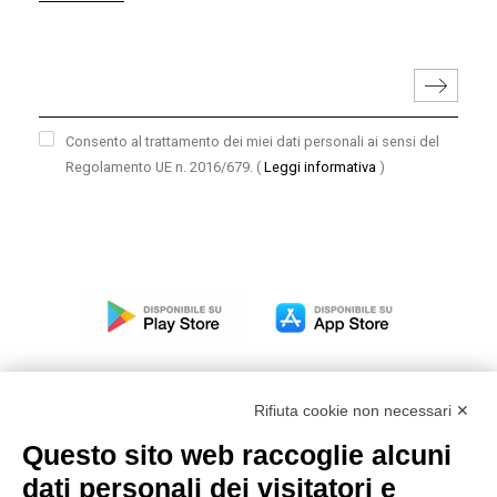
Consento al trattamento dei miei dati personali ai sensi del
Regolamento UE n. 2016/679.
(
Leggi informativa
)
Rifiuta cookie non necessari ✕
Questo sito web raccoglie alcuni
Modello organizzativo, gestione e controllo – D. lgs.
dati personali dei visitatori e
231/2001