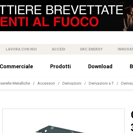
LAVORA CON NOI
ACCEDI
DKC ENERGY
INNOVA
 Commerciale
Prodotti
Download
B
sserelle Metalliche
Accessori
Derivazioni
Derivazioni a T
Derivaz