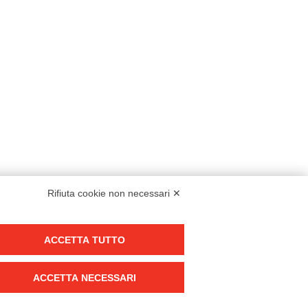
Rifiuta cookie non necessari ✕
Modello organizzativo, gestione e controllo – D. lgs. 231/2001
ACCETTA TUTTO
Politica di gruppo
Condizioni generali di vendita DKC Europe
ACCETTA NECESSARI
Condizioni generali di vendita DKC Power Solutions
Condizioni generali di acquisto