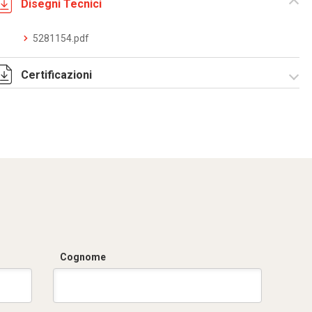
Disegni Tecnici
5281154.pdf
Certificazioni
Dich. CE serie C5.pdf
Cognome