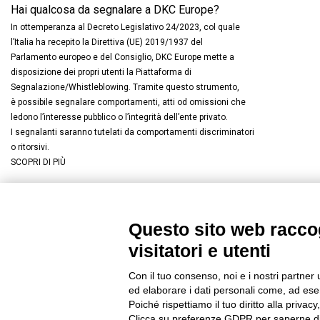
Hai qualcosa da segnalare a DKC Europe?
In ottemperanza al Decreto Legislativo 24/2023, col quale
l’Italia ha recepito la Direttiva (UE) 2019/1937 del
Parlamento europeo e del Consiglio, DKC Europe mette a
disposizione dei propri utenti la Piattaforma di
Segnalazione/Whistleblowing. Tramite questo strumento,
è possibile segnalare comportamenti, atti od omissioni che
ledono l’interesse pubblico o l’integrità dell’ente privato.
I segnalanti saranno tutelati da comportamenti discriminatori
o ritorsivi.
SCOPRI DI PIÙ
Questo sito web raccog
Connettiti con noi
FACEBOOK
/
LINKEDIN
/
YOUTUBE
/
I
visitatori e utenti
© 2019 - DKC Europe
/
Privacy
-
Cookies
-
Modifica preferenze Co
Con il tuo consenso, noi e i nostri partner 
ed elaborare i dati personali come, ad esem
Poiché rispettiamo il tuo diritto alla privacy
Clicca su preferenze GDPR per saperne di