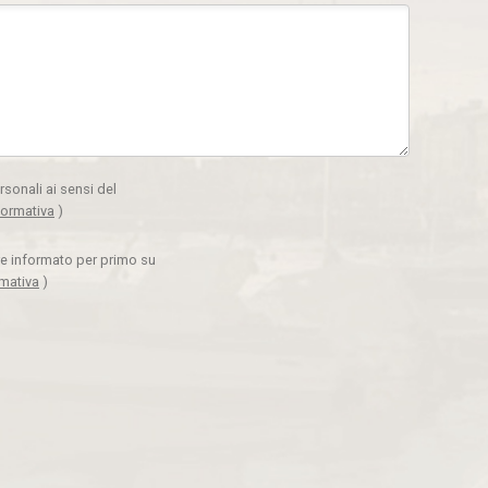
rsonali ai sensi del
formativa
)
ere informato per primo su
rmativa
)