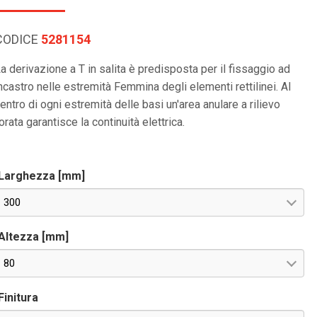
CODICE
5281154
a derivazione a T in salita è predisposta per il fissaggio ad
ncastro nelle estremità Femmina degli elementi rettilinei. Al
entro di ogni estremità delle basi un'area anulare a rilievo
orata garantisce la continuità elettrica.
Larghezza [mm]
300
Altezza [mm]
80
Finitura