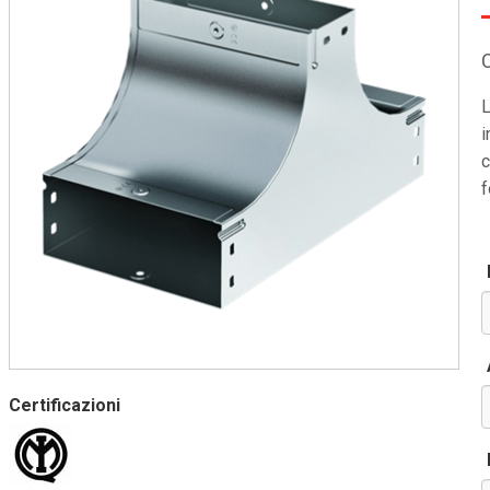
L
i
c
f
Certificazioni