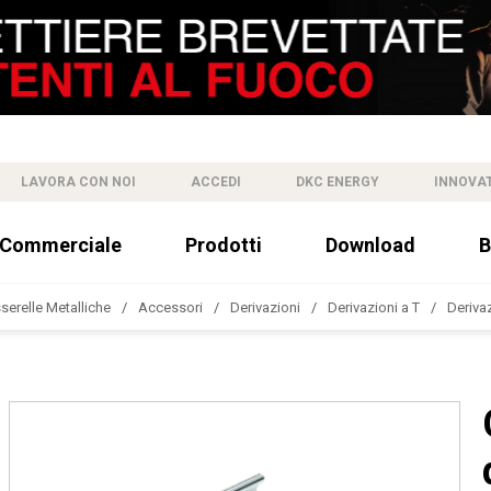
LAVORA CON NOI
ACCEDI
DKC ENERGY
INNOVA
 Commerciale
Prodotti
Download
B
sserelle Metalliche
Accessori
Derivazioni
Derivazioni a T
Deriva