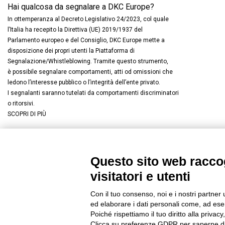
Hai qualcosa da segnalare a DKC Europe?
In ottemperanza al Decreto Legislativo 24/2023, col quale
l’Italia ha recepito la Direttiva (UE) 2019/1937 del
Parlamento europeo e del Consiglio, DKC Europe mette a
disposizione dei propri utenti la Piattaforma di
Segnalazione/Whistleblowing. Tramite questo strumento,
è possibile segnalare comportamenti, atti od omissioni che
ledono l’interesse pubblico o l’integrità dell’ente privato.
I segnalanti saranno tutelati da comportamenti discriminatori
o ritorsivi.
SCOPRI DI PIÙ
Questo sito web raccog
Connettiti con noi
FACEBOOK
/
LINKEDIN
/
YOUTUBE
/
I
visitatori e utenti
© 2019 - DKC Europe
/
Privacy
-
Cookies
-
Modifica preferenze Co
Con il tuo consenso, noi e i nostri partner 
ed elaborare i dati personali come, ad esem
Poiché rispettiamo il tuo diritto alla privacy
Clicca su preferenze GDPR per saperne di