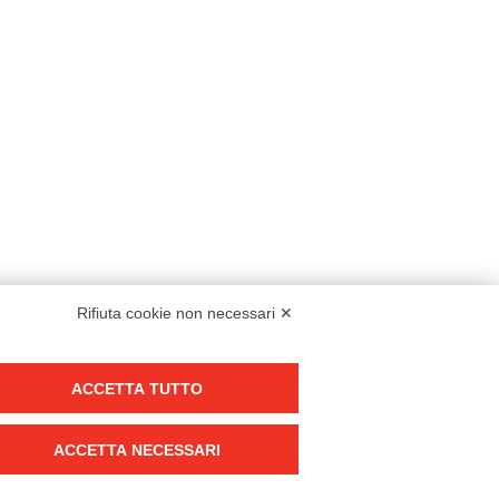
Rifiuta cookie non necessari ✕
Modello organizzativo, gestione e controllo – D. lgs. 231/2001
ACCETTA TUTTO
Politica di gruppo
Condizioni generali di vendita DKC Europe
ACCETTA NECESSARI
Condizioni generali di vendita DKC Power Solutions
Condizioni generali di acquisto