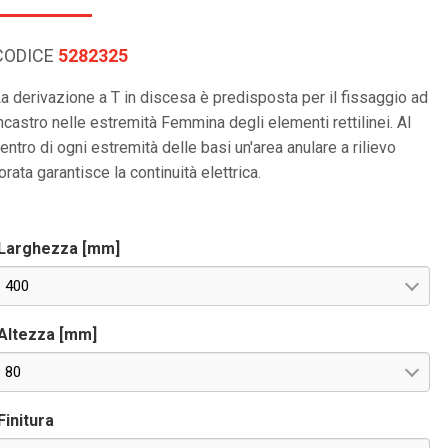
CODICE
5282325
a derivazione a T in discesa è predisposta per il fissaggio ad
ncastro nelle estremità Femmina degli elementi rettilinei. Al
entro di ogni estremità delle basi un'area anulare a rilievo
orata garantisce la continuità elettrica.
Larghezza [mm]
400
Altezza [mm]
80
Finitura