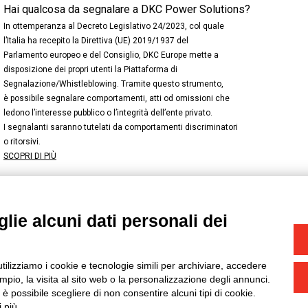
Hai qualcosa da segnalare a DKC Power Solutions?
In ottemperanza al Decreto Legislativo 24/2023, col quale
l’Italia ha recepito la Direttiva (UE) 2019/1937 del
Parlamento europeo e del Consiglio, DKC Europe mette a
disposizione dei propri utenti la Piattaforma di
Segnalazione/Whistleblowing. Tramite questo strumento,
è possibile segnalare comportamenti, atti od omissioni che
ledono l’interesse pubblico o l’integrità dell’ente privato.
I segnalanti saranno tutelati da comportamenti discriminatori
o ritorsivi.
SCOPRI DI PIÙ
lie alcuni dati personali dei
NSTAGRAM
/
TWITTER
okie
-
Yourbiz
utilizziamo i cookie e tecnologie simili per archiviare, accedere
pio, la visita al sito web o la personalizzazione degli annunci.
, è possibile scegliere di non consentire alcuni tipi di cookie.
 più.