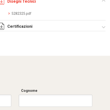
Disegni Tecnici
5282325.pdf
Certificazioni
Dich. CE serie C5.pdf
Cognome