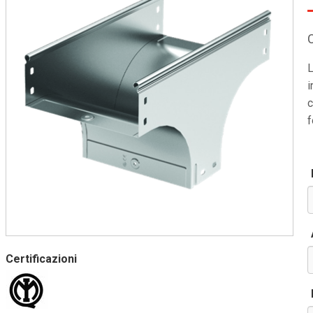
L
i
c
f
Certificazioni