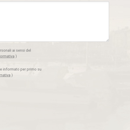
rsonali ai sensi del
formativa
)
ere informato per primo su
rmativa
)