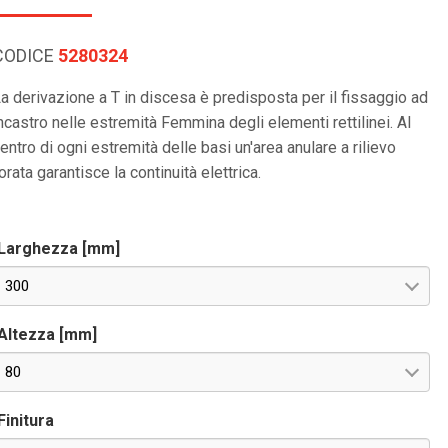
CODICE
5280324
a derivazione a T in discesa è predisposta per il fissaggio ad
ncastro nelle estremità Femmina degli elementi rettilinei. Al
entro di ogni estremità delle basi un'area anulare a rilievo
orata garantisce la continuità elettrica.
Larghezza [mm]
300
Altezza [mm]
80
Finitura