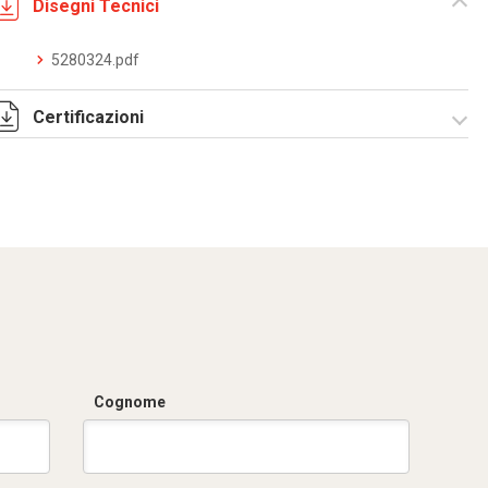
Disegni Tecnici
5280324.pdf
Certificazioni
Dich. CE serie C5.pdf
Cognome