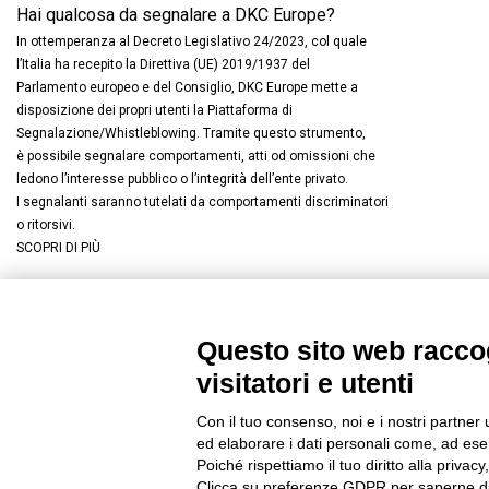
Hai qualcosa da segnalare a DKC Europe?
In ottemperanza al Decreto Legislativo 24/2023, col quale
l’Italia ha recepito la Direttiva (UE) 2019/1937 del
Parlamento europeo e del Consiglio, DKC Europe mette a
disposizione dei propri utenti la Piattaforma di
Segnalazione/Whistleblowing. Tramite questo strumento,
è possibile segnalare comportamenti, atti od omissioni che
ledono l’interesse pubblico o l’integrità dell’ente privato.
I segnalanti saranno tutelati da comportamenti discriminatori
o ritorsivi.
SCOPRI DI PIÙ
Questo sito web raccog
Connettiti con noi
FACEBOOK
/
LINKEDIN
/
YOUTUBE
/
I
visitatori e utenti
© 2019 - DKC Europe
/
Privacy
-
Cookies
-
Modifica preferenze Co
Con il tuo consenso, noi e i nostri partner 
ed elaborare i dati personali come, ad esem
Poiché rispettiamo il tuo diritto alla privacy
Clicca su preferenze GDPR per saperne di