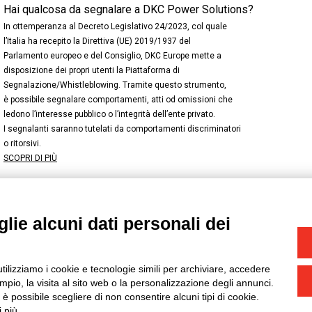
Hai qualcosa da segnalare a DKC Power Solutions?
In ottemperanza al Decreto Legislativo 24/2023, col quale
l’Italia ha recepito la Direttiva (UE) 2019/1937 del
Parlamento europeo e del Consiglio, DKC Europe mette a
disposizione dei propri utenti la Piattaforma di
Segnalazione/Whistleblowing. Tramite questo strumento,
è possibile segnalare comportamenti, atti od omissioni che
ledono l’interesse pubblico o l’integrità dell’ente privato.
I segnalanti saranno tutelati da comportamenti discriminatori
o ritorsivi.
SCOPRI DI PIÙ
lie alcuni dati personali dei
NSTAGRAM
/
TWITTER
okie
-
Yourbiz
utilizziamo i cookie e tecnologie simili per archiviare, accedere
pio, la visita al sito web o la personalizzazione degli annunci.
, è possibile scegliere di non consentire alcuni tipi di cookie.
 più.