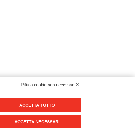
Rifiuta cookie non necessari ✕
Modello organizzativo, gestione e controllo – D. lgs. 231/2001
ACCETTA TUTTO
Politica di gruppo
Condizioni generali di vendita DKC Europe
ACCETTA NECESSARI
Condizioni generali di vendita DKC Power Solutions
Condizioni generali di acquisto