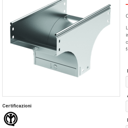
L
i
c
f
Certificazioni