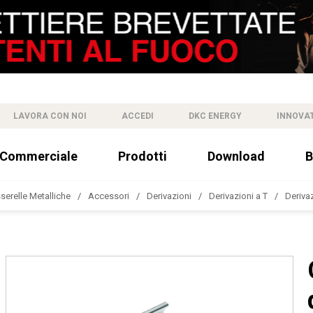
LAVORA CON NOI
ACCEDI
DKC ENERGY
INNOVA
 Commerciale
Prodotti
Download
B
sserelle Metalliche
Accessori
Derivazioni
Derivazioni a T
Deriva