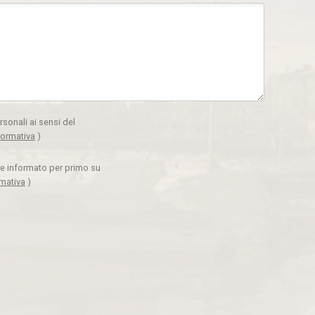
rsonali ai sensi del
formativa
)
ere informato per primo su
rmativa
)