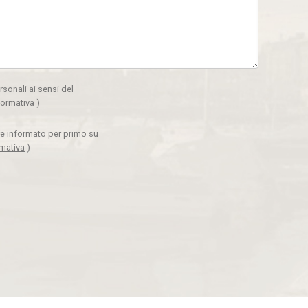
rsonali ai sensi del
formativa
)
ere informato per primo su
rmativa
)