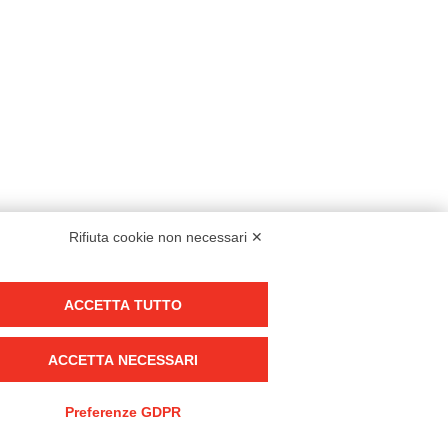
Rifiuta cookie non necessari ✕
Modello organizzativo, gestione e controllo – D. lgs. 231/2001
ACCETTA TUTTO
Politica di gruppo
Condizioni generali di vendita DKC Europe
ACCETTA NECESSARI
Condizioni generali di vendita DKC Power Solutions
Condizioni generali di acquisto
Preferenze GDPR
Codice etico