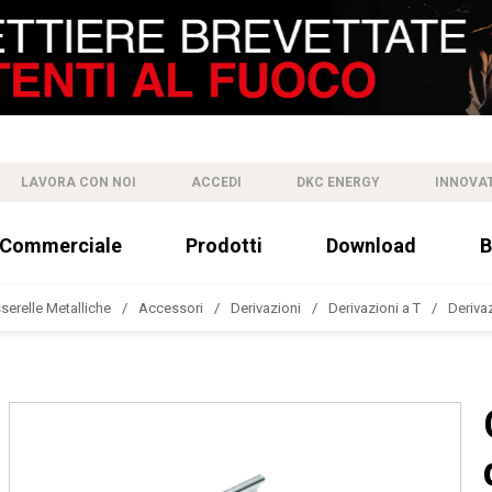
LAVORA CON NOI
ACCEDI
DKC ENERGY
INNOVA
 Commerciale
Prodotti
Download
B
sserelle Metalliche
Accessori
Derivazioni
Derivazioni a T
Deriva