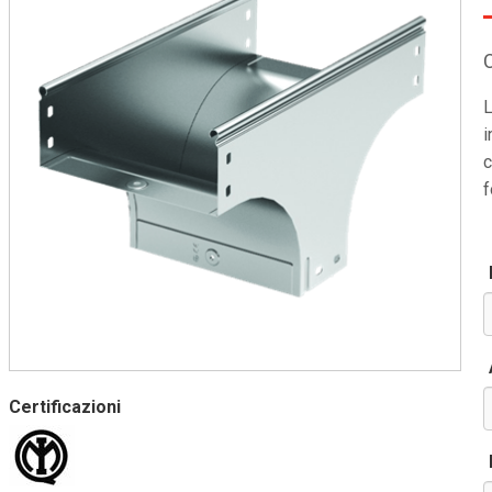
L
i
c
f
Certificazioni