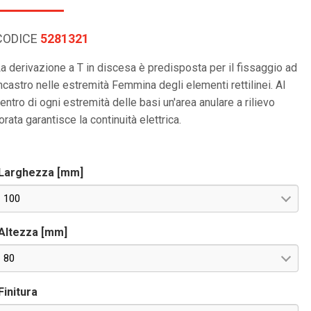
CODICE
5281321
a derivazione a T in discesa è predisposta per il fissaggio ad
ncastro nelle estremità Femmina degli elementi rettilinei. Al
entro di ogni estremità delle basi un'area anulare a rilievo
orata garantisce la continuità elettrica.
Larghezza [mm]
100
Altezza [mm]
80
Finitura