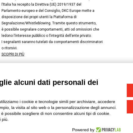
l’Italia ha recepito la Direttiva (UE) 2019/1937 del
Parlamento europeo e del Consiglio, DKC Europe mette a
disposizione dei propri utenti la Piattaforma di
Segnalazione/Whistleblowing. Tramite questo strumento,
è possibile segnalare comportamenti, atti od omissioni che
ledono l’interesse pubblico o l’integrità dell’ente privato.
I segnalanti saranno tutelati da comportamenti discriminatori
o ritorsivi.
SCOPRI DI PIÙ
lie alcuni dati personali dei
NSTAGRAM
/
TWITTER
okie
-
Yourbiz
utilizziamo i cookie e tecnologie simili per archiviare, accedere
pio, la visita al sito web o la personalizzazione degli annunci.
, è possibile scegliere di non consentire alcuni tipi di cookie.
 più.
Powered by