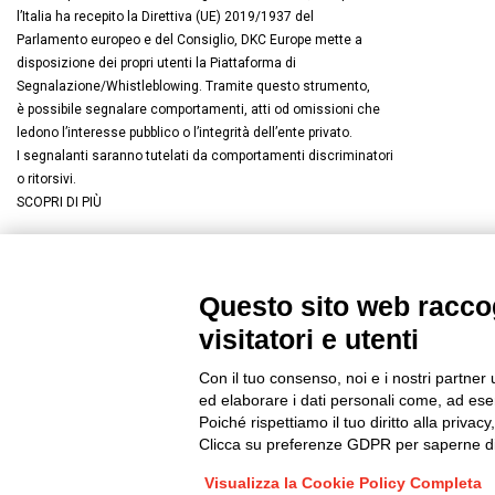
l’Italia ha recepito la Direttiva (UE) 2019/1937 del
Parlamento europeo e del Consiglio, DKC Europe mette a
disposizione dei propri utenti la Piattaforma di
Segnalazione/Whistleblowing. Tramite questo strumento,
è possibile segnalare comportamenti, atti od omissioni che
ledono l’interesse pubblico o l’integrità dell’ente privato.
I segnalanti saranno tutelati da comportamenti discriminatori
o ritorsivi.
SCOPRI DI PIÙ
Questo sito web raccog
Connettiti con noi
FACEBOOK
/
LINKEDIN
/
YOUTUBE
/
I
visitatori e utenti
© 2019 - DKC Europe
/
Privacy
-
Cookies
-
Modifica preferenze Co
Con il tuo consenso, noi e i nostri partner 
ed elaborare i dati personali come, ad esem
Poiché rispettiamo il tuo diritto alla privacy
Clicca su preferenze GDPR per saperne di
Visualizza la Cookie Policy Completa