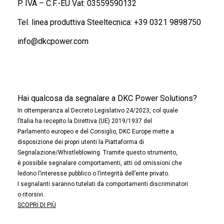
P. IVA – C.F.-EU Vat: 03559590132
Tel. linea produttiva Steeltecnica:
+39 0321 9898750
info@dkcpower.com
Hai qualcosa da segnalare a DKC Power Solutions?
In ottemperanza al Decreto Legislativo 24/2023, col quale
l’Italia ha recepito la Direttiva (UE) 2019/1937 del
Parlamento europeo e del Consiglio, DKC Europe mette a
disposizione dei propri utenti la Piattaforma di
Segnalazione/Whistleblowing. Tramite questo strumento,
è possibile segnalare comportamenti, atti od omissioni che
ledono l’interesse pubblico o l’integrità dell’ente privato.
I segnalanti saranno tutelati da comportamenti discriminatori
o ritorsivi.
SCOPRI DI PIÙ