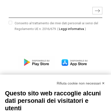
Consento al trattamento dei miei dati personali ai sensi del
Regolamento UE n. 2016/679.
(
Leggi informativa
)
Rifiuta cookie non necessari ✕
Questo sito web raccoglie alcuni
Modello organizzativo, gestione e controllo – D. lgs.
dati personali dei visitatori e
231/2001
utenti
Politica di gruppo