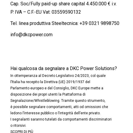
Cap. Soc/Fully paid-up share capital 4.450.000 € i.v.
P. IVA – C.F.-EU Vat: 03559590132
Tel. linea produttiva Steeltecnica:
+39 0321 9898750
info@dkcpower.com
Hai qualcosa da segnalare a DKC Power Solutions?
In ottemperanza al Decreto Legislativo 24/2023, col quale
l’Italia ha recepito la Direttiva (UE) 2019/1937 del
Parlamento europeo e del Consiglio, DKC Europe mette a
disposizione dei propri utenti la Piattaforma di
Segnalazione/Whistleblowing. Tramite questo strumento,
è possibile segnalare comportamenti, atti od omissioni che
ledono l’interesse pubblico o l’integrità dell’ente privato.
I segnalanti saranno tutelati da comportamenti discriminatori
o ritorsivi.
SCOPRI DI PIÙ