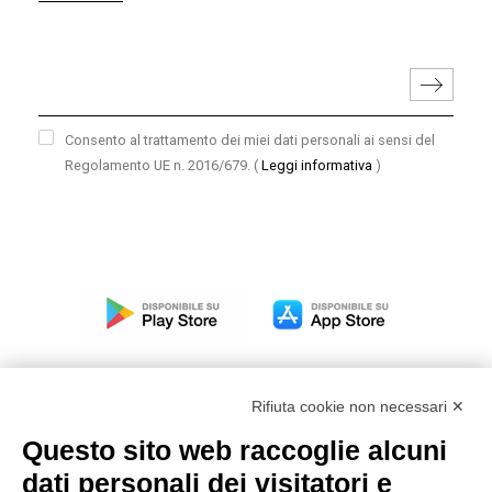
Consento al trattamento dei miei dati personali ai sensi del
Regolamento UE n. 2016/679.
(
Leggi informativa
)
Rifiuta cookie non necessari ✕
Questo sito web raccoglie alcuni
Modello organizzativo, gestione e controllo – D. lgs.
dati personali dei visitatori e
231/2001