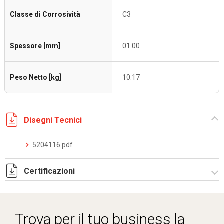
Classe di Corrosività
C3
Spessore [mm]
01.00
Peso Netto [kg]
10.17
Disegni Tecnici
5204116.pdf
Certificazioni
Dich. CE serie C5.pdf
Trova per il tuo business la