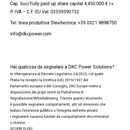
Cap. Soc/Fully paid-up share capital 4.450.000 € i.v.
P. IVA – C.F.-EU Vat: 03559590132
Tel. linea produttiva Steeltecnica:
+39 0321 9898750
info@dkcpower.com
Hai qualcosa da segnalare a DKC Power Solutions?
In ottemperanza al Decreto Legislativo 24/2023, col quale
l’Italia ha recepito la Direttiva (UE) 2019/1937 del
Parlamento europeo e del Consiglio, DKC Europe mette a
disposizione dei propri utenti la Piattaforma di
Segnalazione/Whistleblowing. Tramite questo strumento,
è possibile segnalare comportamenti, atti od omissioni che
ledono l’interesse pubblico o l’integrità dell’ente privato.
I segnalanti saranno tutelati da comportamenti discriminatori
o ritorsivi.
SCOPRI DI PIÙ