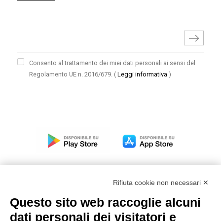
Consento al trattamento dei miei dati personali ai sensi del
Regolamento UE n. 2016/679.
(
Leggi informativa
)
Rifiuta cookie non necessari ✕
Questo sito web raccoglie alcuni
Modello organizzativo, gestione e controllo – D. lgs.
dati personali dei visitatori e
231/2001