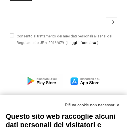
Consento al trattamento dei miei dati personali ai sensi del
Regolamento UE n. 2016/679.
(
Leggi informativa
)
Rifiuta cookie non necessari ✕
Questo sito web raccoglie alcuni
Modello organizzativo, gestione e controllo – D. lgs.
dati personali dei visitatori e
231/2001