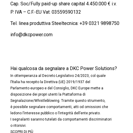
Cap. Soc/Fully paid-up share capital 4.450.000 € i.v.
P. IVA – C.F.-EU Vat: 03559590132
Tel. linea produttiva Steeltecnica:
+39 0321 9898750
info@dkcpower.com
Hai qualcosa da segnalare a DKC Power Solutions?
In ottemperanza al Decreto Legislativo 24/2023, col quale
l’Italia ha recepito la Direttiva (UE) 2019/1937 del
Parlamento europeo e del Consiglio, DKC Europe mette a
disposizione dei propri utenti la Piattaforma di
Segnalazione/Whistleblowing. Tramite questo strumento,
è possibile segnalare comportamenti, atti od omissioni che
ledono l’interesse pubblico o l’integrità dell’ente privato.
I segnalanti saranno tutelati da comportamenti discriminatori
o ritorsivi.
SCOPRI DI PIÙ