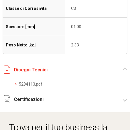
Classe di Corrosività
C3
Spessore [mm]
01.00
Peso Netto [kg]
2.33
Disegni Tecnici
5284113.pdf
Certificazioni
Dich. CE serie C5.pdf
Trova per il tuo business la