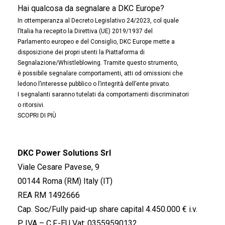
Hai qualcosa da segnalare a DKC Europe?
In ottemperanza al Decreto Legislativo 24/2023, col quale
l’Italia ha recepito la Direttiva (UE) 2019/1937 del
Parlamento europeo e del Consiglio, DKC Europe mette a
disposizione dei propri utenti la Piattaforma di
Segnalazione/Whistleblowing. Tramite questo strumento,
è possibile segnalare comportamenti, atti od omissioni che
ledono l’interesse pubblico o l’integrità dell’ente privato.
I segnalanti saranno tutelati da comportamenti discriminatori
o ritorsivi.
SCOPRI DI PIÙ
DKC Power Solutions Srl
Viale Cesare Pavese, 9
00144 Roma (RM) Italy (IT)
REA RM 1492666
Cap. Soc/Fully paid-up share capital 4.450.000 € i.v.
P. IVA – C.F.-EU Vat: 03559590132