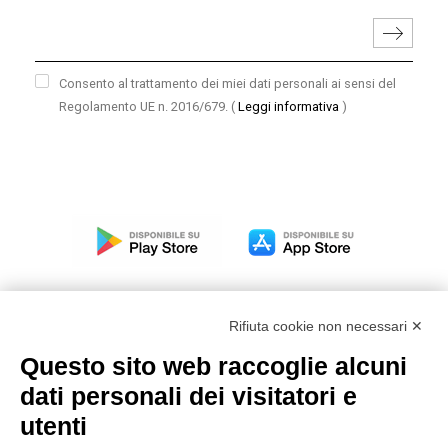
Consento al trattamento dei miei dati personali ai sensi del
Regolamento UE n. 2016/679.
(
Leggi informativa
)
Rifiuta cookie non necessari ✕
Questo sito web raccoglie alcuni
Modello organizzativo, gestione e controllo – D. lgs.
dati personali dei visitatori e
231/2001
utenti
Politica di gruppo