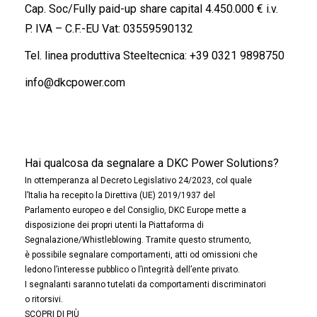
Cap. Soc/Fully paid-up share capital 4.450.000 € i.v.
P. IVA – C.F.-EU Vat: 03559590132
Tel. linea produttiva Steeltecnica:
+39 0321 9898750
info@dkcpower.com
Hai qualcosa da segnalare a DKC Power Solutions?
In ottemperanza al Decreto Legislativo 24/2023, col quale
l’Italia ha recepito la Direttiva (UE) 2019/1937 del
Parlamento europeo e del Consiglio, DKC Europe mette a
disposizione dei propri utenti la Piattaforma di
Segnalazione/Whistleblowing. Tramite questo strumento,
è possibile segnalare comportamenti, atti od omissioni che
ledono l’interesse pubblico o l’integrità dell’ente privato.
I segnalanti saranno tutelati da comportamenti discriminatori
o ritorsivi.
SCOPRI DI PIÙ