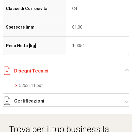
Classe di Corrosività
C4
Spessore [mm]
01.00
Peso Netto [kg]
1.0054
Disegni Tecnici
5253111.pdf
Certificazioni
Dich. CE serie C5.pdf
Certificato conformità EN 1461.pdf
Trova per il tuo business la