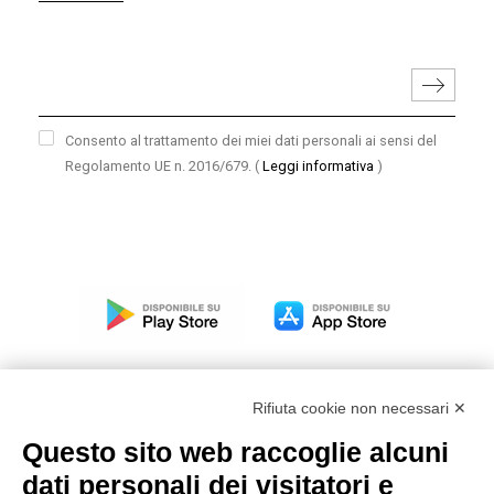
Consento al trattamento dei miei dati personali ai sensi del
Regolamento UE n. 2016/679.
(
Leggi informativa
)
Rifiuta cookie non necessari ✕
Questo sito web raccoglie alcuni
Modello organizzativo, gestione e controllo – D. lgs.
dati personali dei visitatori e
231/2001