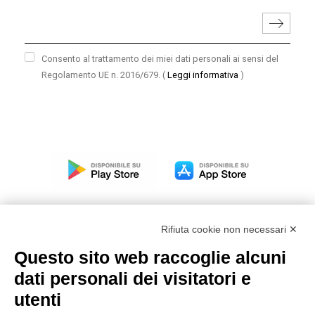
Consento al trattamento dei miei dati personali ai sensi del
Regolamento UE n. 2016/679.
(
Leggi informativa
)
Rifiuta cookie non necessari ✕
Questo sito web raccoglie alcuni
Modello organizzativo, gestione e controllo – D. lgs.
dati personali dei visitatori e
231/2001
utenti
Politica di gruppo