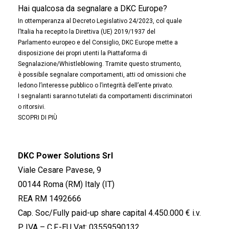
Hai qualcosa da segnalare a DKC Europe?
In ottemperanza al Decreto Legislativo 24/2023, col quale
l’Italia ha recepito la Direttiva (UE) 2019/1937 del
Parlamento europeo e del Consiglio, DKC Europe mette a
disposizione dei propri utenti la Piattaforma di
Segnalazione/Whistleblowing. Tramite questo strumento,
è possibile segnalare comportamenti, atti od omissioni che
ledono l’interesse pubblico o l’integrità dell’ente privato.
I segnalanti saranno tutelati da comportamenti discriminatori
o ritorsivi.
SCOPRI DI PIÙ
DKC Power Solutions Srl
Viale Cesare Pavese, 9
00144 Roma (RM) Italy (IT)
REA RM 1492666
Cap. Soc/Fully paid-up share capital 4.450.000 € i.v.
P. IVA – C.F.-EU Vat: 03559590132