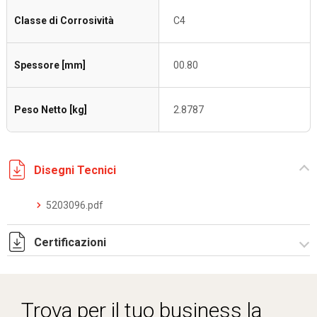
Classe di Corrosività
C4
Spessore [mm]
00.80
Peso Netto [kg]
2.8787
Disegni Tecnici
5203096.pdf
Certificazioni
Dich. CE serie C5.pdf
Certificato conformità EN 1461.pdf
Trova per il tuo business la