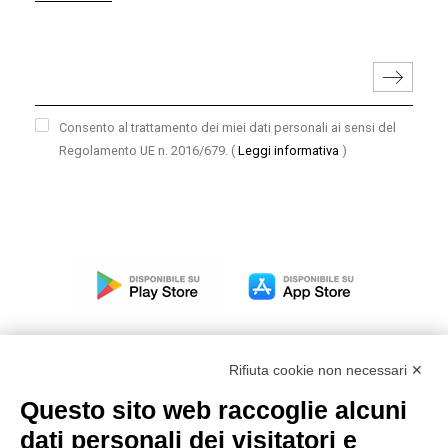
Consento al trattamento dei miei dati personali ai sensi del
Regolamento UE n. 2016/679.
(
Leggi informativa
)
Rifiuta cookie non necessari ✕
Questo sito web raccoglie alcuni
Modello organizzativo, gestione e controllo – D. lgs.
dati personali dei visitatori e
231/2001