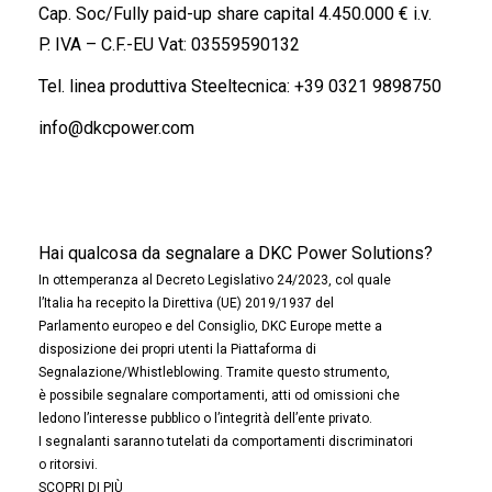
Cap. Soc/Fully paid-up share capital 4.450.000 € i.v.
P. IVA – C.F.-EU Vat: 03559590132
Tel. linea produttiva Steeltecnica:
+39 0321 9898750
info@dkcpower.com
Hai qualcosa da segnalare a DKC Power Solutions?
In ottemperanza al Decreto Legislativo 24/2023, col quale
l’Italia ha recepito la Direttiva (UE) 2019/1937 del
Parlamento europeo e del Consiglio, DKC Europe mette a
disposizione dei propri utenti la Piattaforma di
Segnalazione/Whistleblowing. Tramite questo strumento,
è possibile segnalare comportamenti, atti od omissioni che
ledono l’interesse pubblico o l’integrità dell’ente privato.
I segnalanti saranno tutelati da comportamenti discriminatori
o ritorsivi.
SCOPRI DI PIÙ