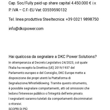
Cap. Soc/Fully paid-up share capital 4.450.000 € i.v.
P. IVA – C.F.-EU Vat: 03559590132
Tel. linea produttiva Steeltecnica:
+39 0321 9898750
info@dkcpower.com
Hai qualcosa da segnalare a DKC Power Solutions?
In ottemperanza al Decreto Legislativo 24/2023, col quale
l’Italia ha recepito la Direttiva (UE) 2019/1937 del
Parlamento europeo e del Consiglio, DKC Europe mette a
disposizione dei propri utenti la Piattaforma di
Segnalazione/Whistleblowing. Tramite questo strumento,
è possibile segnalare comportamenti, atti od omissioni che
ledono l’interesse pubblico o l’integrità dell’ente privato.
I segnalanti saranno tutelati da comportamenti discriminatori
o ritorsivi.
SCOPRI DI PIÙ