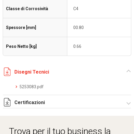
Classe di Corrosività
C4
Spessore [mm]
00.80
Peso Netto [kg]
0.66
Disegni Tecnici
5253083.pdf
Certificazioni
Dich. CE serie C5.pdf
Certificato conformità EN 1461.pdf
Trova per il tuo business la