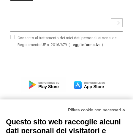
Consento al trattamento dei miei dati personali ai sensi del
Regolamento UE n. 2016/679.
(
Leggi informativa
)
Rifiuta cookie non necessari ✕
Questo sito web raccoglie alcuni
Modello organizzativo, gestione e controllo – D. lgs.
dati personali dei visitatori e
231/2001