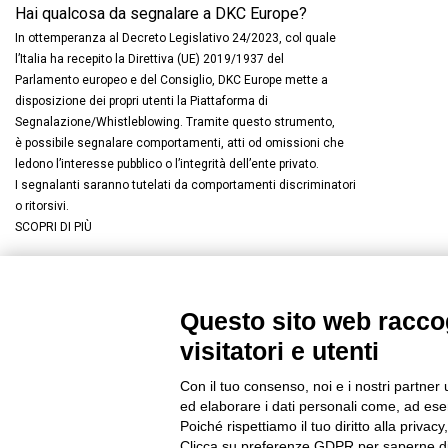
Hai qualcosa da segnalare a DKC Europe?
In ottemperanza al Decreto Legislativo 24/2023, col quale
l’Italia ha recepito la Direttiva (UE) 2019/1937 del
Parlamento europeo e del Consiglio, DKC Europe mette a
disposizione dei propri utenti la Piattaforma di
Segnalazione/Whistleblowing. Tramite questo strumento,
è possibile segnalare comportamenti, atti od omissioni che
ledono l’interesse pubblico o l’integrità dell’ente privato.
I segnalanti saranno tutelati da comportamenti discriminatori
o ritorsivi.
SCOPRI DI PIÙ
Questo sito web raccog
Connettiti con noi
FACEBOOK
/
LINKEDIN
/
YOUTUBE
/
I
visitatori e utenti
© 2019 - DKC Europe
/
Privacy
-
Cookies
-
Modifica preferenze Co
Con il tuo consenso, noi e i nostri partner 
ed elaborare i dati personali come, ad esem
Poiché rispettiamo il tuo diritto alla privacy
Clicca su preferenze GDPR per saperne di