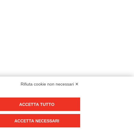
Rifiuta cookie non necessari ✕
Modello organizzativo, gestione e controllo – D. lgs. 231/2001
ACCETTA TUTTO
Politica di gruppo
Condizioni generali di vendita DKC Europe
ACCETTA NECESSARI
Condizioni generali di vendita DKC Power Solutions
Condizioni generali di acquisto