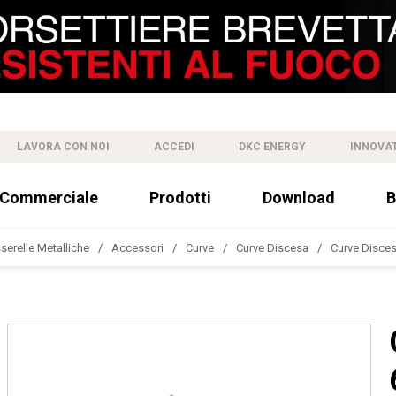
LAVORA CON NOI
ACCEDI
DKC ENERGY
INNOVA
 Commerciale
Prodotti
Download
B
sserelle Metalliche
Accessori
Curve
Curve Discesa
Curve Disces