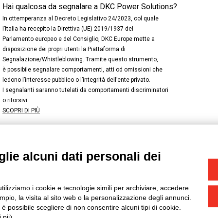
Hai qualcosa da segnalare a DKC Power Solutions?
In ottemperanza al Decreto Legislativo 24/2023, col quale
l’Italia ha recepito la Direttiva (UE) 2019/1937 del
Parlamento europeo e del Consiglio, DKC Europe mette a
disposizione dei propri utenti la Piattaforma di
Segnalazione/Whistleblowing. Tramite questo strumento,
è possibile segnalare comportamenti, atti od omissioni che
ledono l’interesse pubblico o l’integrità dell’ente privato.
I segnalanti saranno tutelati da comportamenti discriminatori
o ritorsivi.
SCOPRI DI PIÙ
lie alcuni dati personali dei
NSTAGRAM
/
TWITTER
okie
-
Yourbiz
utilizziamo i cookie e tecnologie simili per archiviare, accedere
pio, la visita al sito web o la personalizzazione degli annunci.
, è possibile scegliere di non consentire alcuni tipi di cookie.
 più.