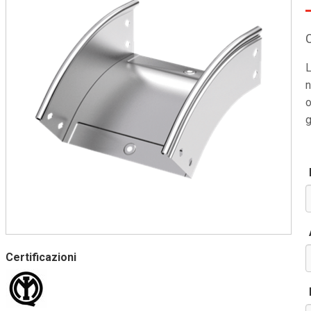
L
n
o
g
Certificazioni