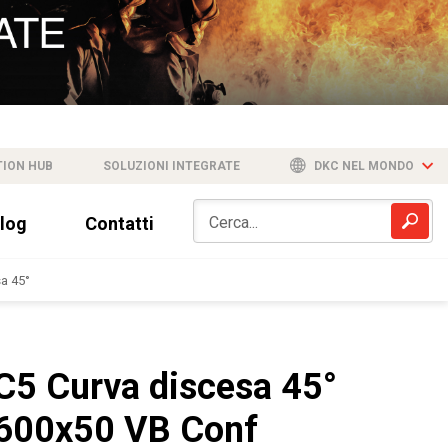
TION HUB
SOLUZIONI INTEGRATE
DKC NEL MONDO
log
Contatti
a 45°
C5 Curva discesa 45°
600x50 VB Conf