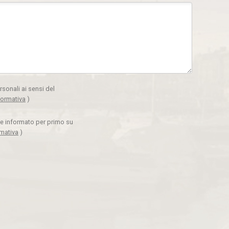
rsonali ai sensi del
formativa
)
ere informato per primo su
rmativa
)