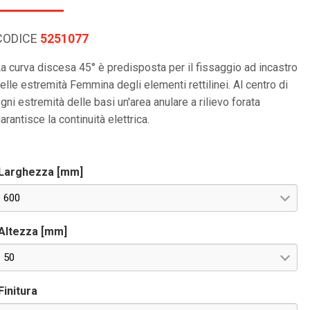
CODICE
5251077
a curva discesa 45° è predisposta per il fissaggio ad incastro
elle estremità Femmina degli elementi rettilinei. Al centro di
gni estremità delle basi un'area anulare a rilievo forata
arantisce la continuità elettrica.
Larghezza [mm]
600
Altezza [mm]
50
Finitura