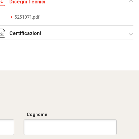
Disegni Tecnici
5251071.pdf
Certificazioni
Dich. CE serie C5.pdf
Cognome