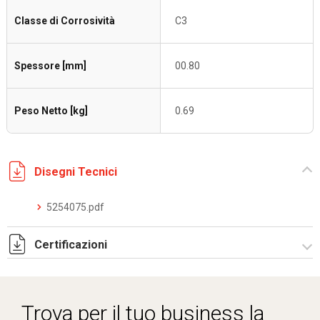
Classe di Corrosività
C3
Spessore [mm]
00.80
Peso Netto [kg]
0.69
Disegni Tecnici
5254075.pdf
Certificazioni
Dich. CE serie C5.pdf
Trova per il tuo business la