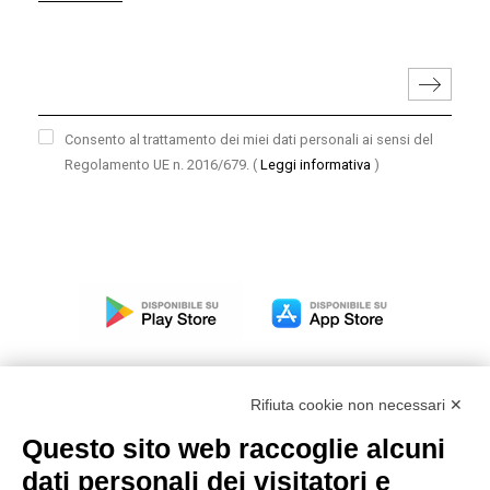
Consento al trattamento dei miei dati personali ai sensi del
Regolamento UE n. 2016/679.
(
Leggi informativa
)
Rifiuta cookie non necessari ✕
Questo sito web raccoglie alcuni
Modello organizzativo, gestione e controllo – D. lgs.
dati personali dei visitatori e
231/2001