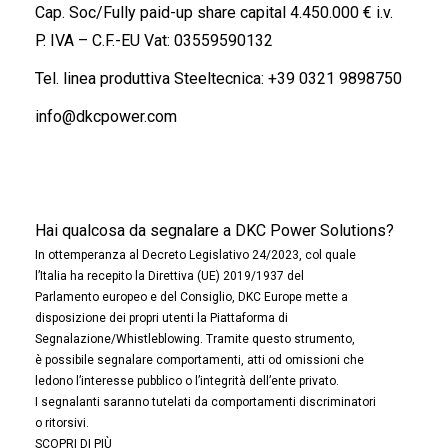
Cap. Soc/Fully paid-up share capital 4.450.000 € i.v.
P. IVA – C.F.-EU Vat: 03559590132
Tel. linea produttiva Steeltecnica:
+39 0321 9898750
info@dkcpower.com
Hai qualcosa da segnalare a DKC Power Solutions?
In ottemperanza al Decreto Legislativo 24/2023, col quale
l’Italia ha recepito la Direttiva (UE) 2019/1937 del
Parlamento europeo e del Consiglio, DKC Europe mette a
disposizione dei propri utenti la Piattaforma di
Segnalazione/Whistleblowing. Tramite questo strumento,
è possibile segnalare comportamenti, atti od omissioni che
ledono l’interesse pubblico o l’integrità dell’ente privato.
I segnalanti saranno tutelati da comportamenti discriminatori
o ritorsivi.
SCOPRI DI PIÙ