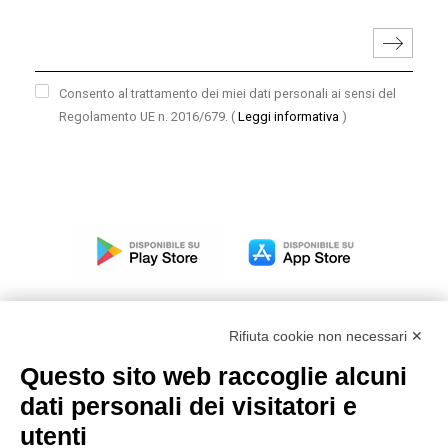
Consento al trattamento dei miei dati personali ai sensi del
Regolamento UE n. 2016/679.
(
Leggi informativa
)
Rifiuta cookie non necessari ✕
Questo sito web raccoglie alcuni
Modello organizzativo, gestione e controllo – D. lgs.
dati personali dei visitatori e
231/2001
utenti
Politica di gruppo