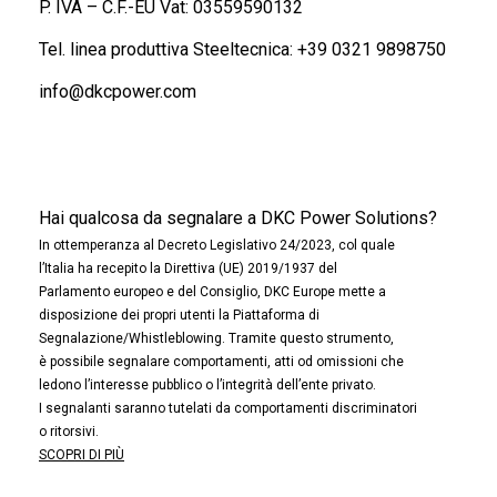
P. IVA – C.F.-EU Vat: 03559590132
Tel. linea produttiva Steeltecnica:
+39 0321 9898750
info@dkcpower.com
Hai qualcosa da segnalare a DKC Power Solutions?
In ottemperanza al Decreto Legislativo 24/2023, col quale
l’Italia ha recepito la Direttiva (UE) 2019/1937 del
Parlamento europeo e del Consiglio, DKC Europe mette a
disposizione dei propri utenti la Piattaforma di
Segnalazione/Whistleblowing. Tramite questo strumento,
è possibile segnalare comportamenti, atti od omissioni che
ledono l’interesse pubblico o l’integrità dell’ente privato.
I segnalanti saranno tutelati da comportamenti discriminatori
o ritorsivi.
SCOPRI DI PIÙ