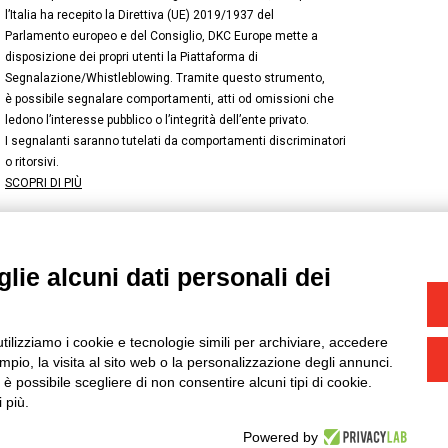
l’Italia ha recepito la Direttiva (UE) 2019/1937 del
Parlamento europeo e del Consiglio, DKC Europe mette a
disposizione dei propri utenti la Piattaforma di
Segnalazione/Whistleblowing. Tramite questo strumento,
è possibile segnalare comportamenti, atti od omissioni che
ledono l’interesse pubblico o l’integrità dell’ente privato.
I segnalanti saranno tutelati da comportamenti discriminatori
o ritorsivi.
SCOPRI DI PIÙ
lie alcuni dati personali dei
NSTAGRAM
/
TWITTER
okie
-
Yourbiz
utilizziamo i cookie e tecnologie simili per archiviare, accedere
pio, la visita al sito web o la personalizzazione degli annunci.
, è possibile scegliere di non consentire alcuni tipi di cookie.
 più.
Powered by