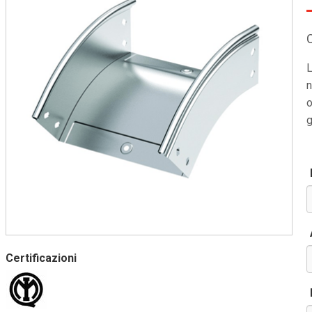
L
n
o
g
Certificazioni