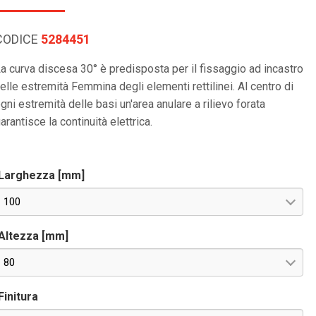
CODICE
5284451
a curva discesa 30° è predisposta per il fissaggio ad incastro
elle estremità Femmina degli elementi rettilinei. Al centro di
gni estremità delle basi un'area anulare a rilievo forata
arantisce la continuità elettrica.
Larghezza [mm]
100
Altezza [mm]
80
Finitura