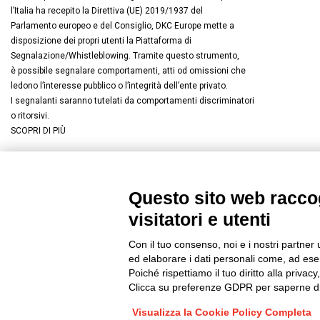
l’Italia ha recepito la Direttiva (UE) 2019/1937 del
Parlamento europeo e del Consiglio, DKC Europe mette a
disposizione dei propri utenti la Piattaforma di
Segnalazione/Whistleblowing. Tramite questo strumento,
è possibile segnalare comportamenti, atti od omissioni che
ledono l’interesse pubblico o l’integrità dell’ente privato.
I segnalanti saranno tutelati da comportamenti discriminatori
o ritorsivi.
SCOPRI DI PIÙ
Questo sito web raccog
Connettiti con noi
FACEBOOK
/
LINKEDIN
/
YOUTUBE
/
I
visitatori e utenti
© 2019 - DKC Europe
/
Privacy
-
Cookies
-
Modifica preferenze Co
Con il tuo consenso, noi e i nostri partner 
ed elaborare i dati personali come, ad esem
Poiché rispettiamo il tuo diritto alla privacy
Clicca su preferenze GDPR per saperne di
Visualizza la Cookie Policy Completa