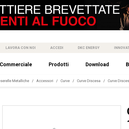
LAVORA CON NOI
ACCEDI
DKC ENERGY
INNOVA
 Commerciale
Prodotti
Download
B
sserelle Metalliche
Accessori
Curve
Curve Discesa
Curve Disces