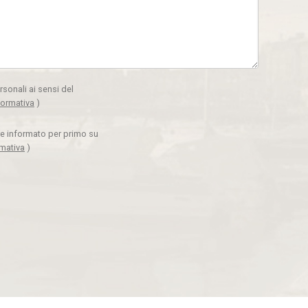
rsonali ai sensi del
formativa
)
ere informato per primo su
rmativa
)