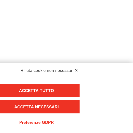
Rifiuta cookie non necessari ✕
Modello organizzativo, gestione e controllo – D. lgs. 231/2001
ACCETTA TUTTO
Politica di gruppo
Condizioni generali di vendita DKC Europe
ACCETTA NECESSARI
Condizioni generali di vendita DKC Power Solutions
Condizioni generali di acquisto
Preferenze GDPR
Codice etico