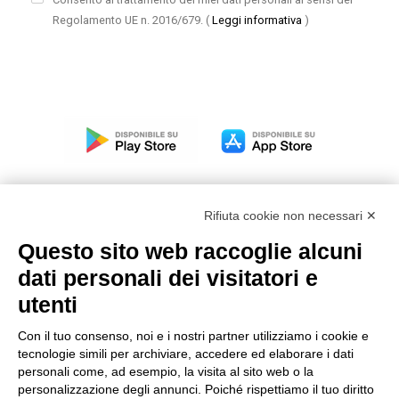
Regolamento UE n. 2016/679.
(
Leggi informativa
)
Rifiuta cookie non necessari ✕
Questo sito web raccoglie alcuni
Modello organizzativo, gestione e controllo – D. lgs.
dati personali dei visitatori e
231/2001
utenti
Politica di gruppo
Condizioni generali di vendita DKC Europe
Con il tuo consenso, noi e i nostri partner utilizziamo i cookie e
Condizioni generali di vendita DKC Power Solutions
tecnologie simili per archiviare, accedere ed elaborare i dati
Condizioni generali di acquisto
personali come, ad esempio, la visita al sito web o la
personalizzazione degli annunci. Poiché rispettiamo il tuo diritto
Codice etico