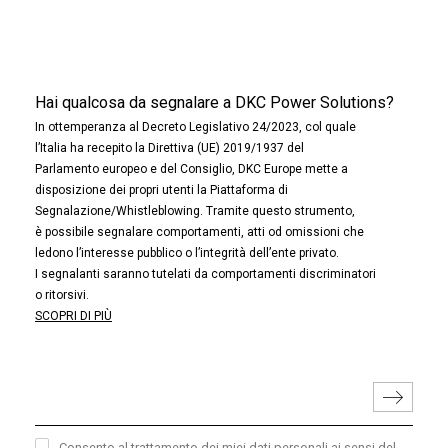
Hai qualcosa da segnalare a DKC Power Solutions?
In ottemperanza al Decreto Legislativo 24/2023, col quale
l’Italia ha recepito la Direttiva (UE) 2019/1937 del
Parlamento europeo e del Consiglio, DKC Europe mette a
disposizione dei propri utenti la Piattaforma di
Segnalazione/Whistleblowing. Tramite questo strumento,
è possibile segnalare comportamenti, atti od omissioni che
ledono l’interesse pubblico o l’integrità dell’ente privato.
I segnalanti saranno tutelati da comportamenti discriminatori
o ritorsivi.
SCOPRI DI PIÙ
Consento al trattamento dei miei dati personali ai sensi del