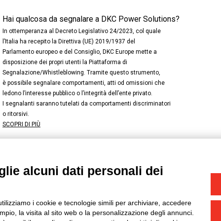
Hai qualcosa da segnalare a DKC Power Solutions?
In ottemperanza al Decreto Legislativo 24/2023, col quale
l’Italia ha recepito la Direttiva (UE) 2019/1937 del
Parlamento europeo e del Consiglio, DKC Europe mette a
disposizione dei propri utenti la Piattaforma di
Segnalazione/Whistleblowing. Tramite questo strumento,
è possibile segnalare comportamenti, atti od omissioni che
ledono l’interesse pubblico o l’integrità dell’ente privato.
I segnalanti saranno tutelati da comportamenti discriminatori
o ritorsivi.
SCOPRI DI PIÙ
lie alcuni dati personali dei
NSTAGRAM
/
TWITTER
okie
-
Yourbiz
utilizziamo i cookie e tecnologie simili per archiviare, accedere
pio, la visita al sito web o la personalizzazione degli annunci.