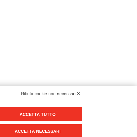
Rifiuta cookie non necessari ✕
Modello organizzativo, gestione e controllo – D. lgs. 231/2001
ACCETTA TUTTO
Politica di gruppo
Condizioni generali di vendita DKC Europe
ACCETTA NECESSARI
Condizioni generali di vendita DKC Power Solutions