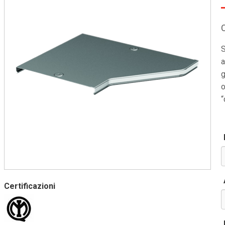
S
a
g
o
“
Certificazioni