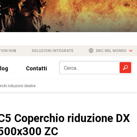
TION HUB
SOLUZIONI INTEGRATE
DKC NEL MONDO
log
Contatti
chi riduzioni destre
C5 Coperchio riduzione DX
500x300 ZC