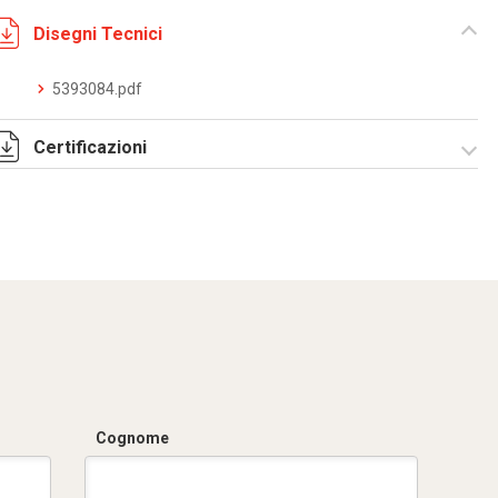
Disegni Tecnici
5393084.pdf
Certificazioni
Dich. CE serie C5.pdf
Certificato
conformità EN
1461.pdf
Cognome