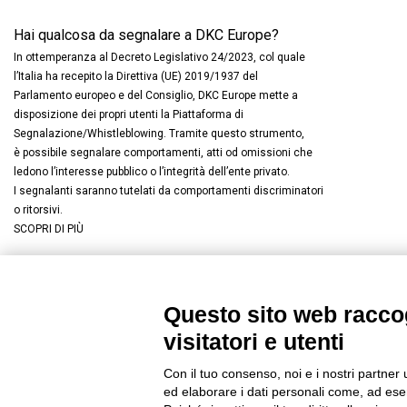
Hai qualcosa da segnalare a DKC Europe?
In ottemperanza al Decreto Legislativo 24/2023, col quale
l’Italia ha recepito la Direttiva (UE) 2019/1937 del
Parlamento europeo e del Consiglio, DKC Europe mette a
disposizione dei propri utenti la Piattaforma di
Segnalazione/Whistleblowing. Tramite questo strumento,
è possibile segnalare comportamenti, atti od omissioni che
ledono l’interesse pubblico o l’integrità dell’ente privato.
I segnalanti saranno tutelati da comportamenti discriminatori
o ritorsivi.
SCOPRI DI PIÙ
Questo sito web raccog
Connettiti con noi
FACEBOOK
/
LINKEDIN
/
YOUTUBE
/
I
visitatori e utenti
© 2019 - DKC Europe
/
Privacy
-
Cookies
-
Modifica preferenze Co
Con il tuo consenso, noi e i nostri partner 
ed elaborare i dati personali come, ad esem