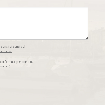
rsonali ai sensi del
formativa
)
ere informato per primo su
rmativa
)