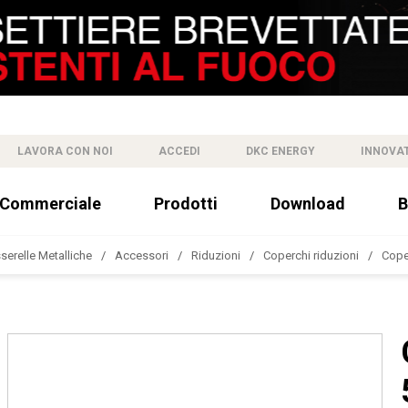
LAVORA CON NOI
ACCEDI
DKC ENERGY
INNOVA
 Commerciale
Prodotti
Download
B
sserelle Metalliche
Accessori
Riduzioni
Coperchi riduzioni
Coper