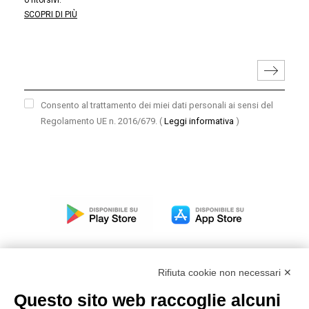
o ritorsivi.
SCOPRI DI PIÙ
Consento al trattamento dei miei dati personali ai sensi del
Regolamento UE n. 2016/679.
(
Leggi informativa
)
Rifiuta cookie non necessari ✕
Questo sito web raccoglie alcuni
Modello organizzativo, gestione e controllo – D. lgs.