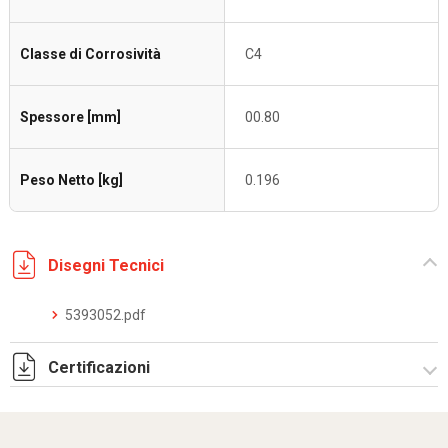
Classe di Corrosività
C4
Spessore [mm]
00.80
Peso Netto [kg]
0.196
Disegni Tecnici
5393052.pdf
Certificazioni
Dich. CE serie C5.pdf