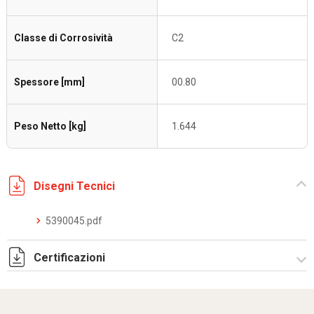
Classe di Corrosività
C2
Spessore [mm]
00.80
Peso Netto [kg]
1.644
Disegni Tecnici
5390045.pdf
Certificazioni
Dich. CE serie C5.pdf