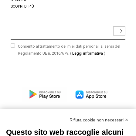
o ritorsivi.
SCOPRI DI PIÙ
Consento al trattamento dei miei dati personali ai sensi del
Regolamento UE n. 2016/679.
(
Leggi informativa
)
Rifiuta cookie non necessari ✕
Questo sito web raccoglie alcuni
Modello organizzativo, gestione e controllo – D. lgs.