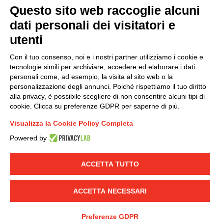
Questo sito web raccoglie alcuni
Modello organizzativo, gestione e controllo – D. lgs.
dati personali dei visitatori e
231/2001
utenti
Politica di gruppo
Condizioni generali di vendita DKC Europe
Con il tuo consenso, noi e i nostri partner utilizziamo i cookie e
Condizioni generali di vendita DKC Power Solutions
tecnologie simili per archiviare, accedere ed elaborare i dati
Condizioni generali di acquisto
personali come, ad esempio, la visita al sito web o la
personalizzazione degli annunci. Poiché rispettiamo il tuo diritto
Codice etico
alla privacy, è possibile scegliere di non consentire alcuni tipi di
cookie. Clicca su preferenze GDPR per saperne di più.
Connettiti con noi
Visualizza la Cookie Policy Completa
FACEBOOK
/
LINKEDIN
/
YOUTUBE
/
INSTAGRAM
/
Powered by
TWITTER
ACCETTA TUTTO
© 2019 - DKC Europe
-
-
Privacy
Cookies
Modifica preferenze
-
Cookie
Yourbiz
ACCETTA NECESSARI
Preferenze GDPR