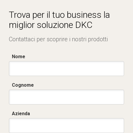
Dich. CE serie C5.pdf
Certificato conformità EN 1461.pdf
Trova per il tuo business la
miglior soluzione DKC
Contattaci per scoprire i nostri prodotti
Nome
Cognome
Azienda