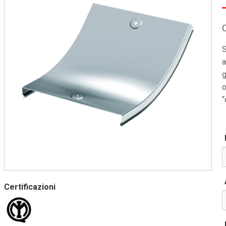
S
a
g
o
“
Certificazioni