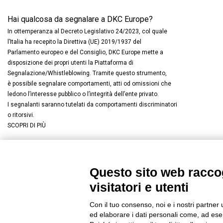
Hai qualcosa da segnalare a DKC Europe?
In ottemperanza al Decreto Legislativo 24/2023, col quale
l’Italia ha recepito la Direttiva (UE) 2019/1937 del
Parlamento europeo e del Consiglio, DKC Europe mette a
disposizione dei propri utenti la Piattaforma di
Segnalazione/Whistleblowing. Tramite questo strumento,
è possibile segnalare comportamenti, atti od omissioni che
ledono l’interesse pubblico o l’integrità dell’ente privato.
I segnalanti saranno tutelati da comportamenti discriminatori
o ritorsivi.
SCOPRI DI PIÙ
Questo sito web raccog
Connettiti con noi
FACEBOOK
/
LINKEDIN
/
YOUTUBE
/
I
visitatori e utenti
© 2019 - DKC Europe
/
Privacy
-
Cookies
-
Modifica preferenze Co
Con il tuo consenso, noi e i nostri partner 
ed elaborare i dati personali come, ad esem