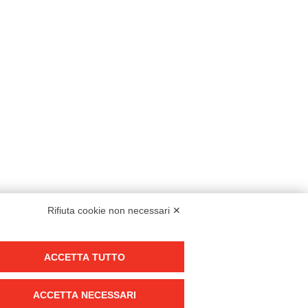
Rifiuta cookie non necessari ✕
Modello organizzativo, gestione e controllo – D. lgs. 231/2001
ACCETTA TUTTO
Politica di gruppo
Condizioni generali di vendita DKC Europe
ACCETTA NECESSARI
Condizioni generali di vendita DKC Power Solutions