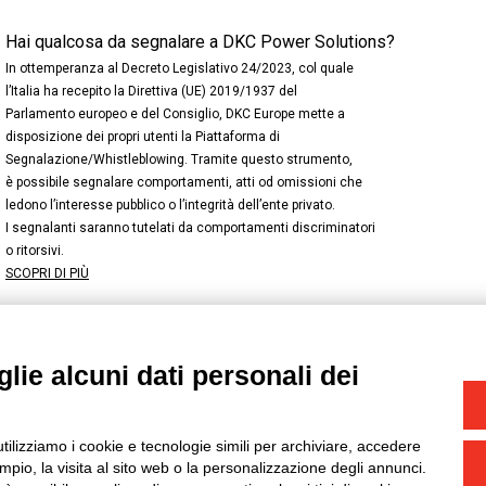
Hai qualcosa da segnalare a DKC Power Solutions?
In ottemperanza al Decreto Legislativo 24/2023, col quale
l’Italia ha recepito la Direttiva (UE) 2019/1937 del
Parlamento europeo e del Consiglio, DKC Europe mette a
disposizione dei propri utenti la Piattaforma di
Segnalazione/Whistleblowing. Tramite questo strumento,
è possibile segnalare comportamenti, atti od omissioni che
ledono l’interesse pubblico o l’integrità dell’ente privato.
I segnalanti saranno tutelati da comportamenti discriminatori
o ritorsivi.
SCOPRI DI PIÙ
lie alcuni dati personali dei
NSTAGRAM
/
TWITTER
okie
-
Yourbiz
utilizziamo i cookie e tecnologie simili per archiviare, accedere
pio, la visita al sito web o la personalizzazione degli annunci.