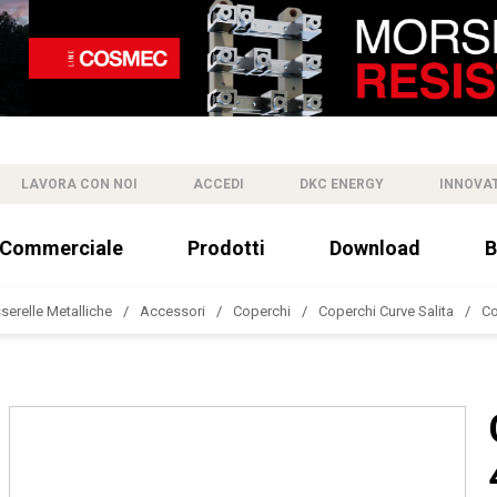
LAVORA CON NOI
ACCEDI
DKC ENERGY
INNOVA
 Commerciale
Prodotti
Download
B
sserelle Metalliche
Accessori
Coperchi
Coperchi Curve Salita
Co