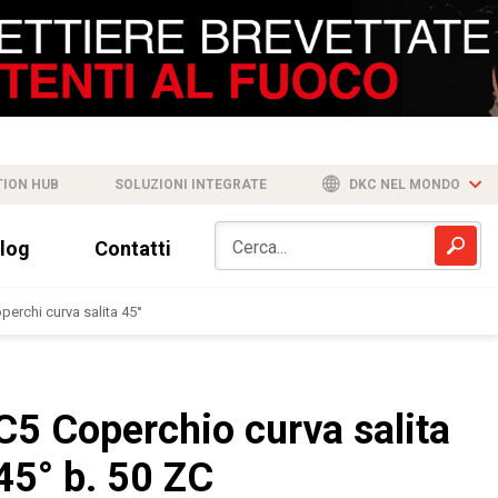
TION HUB
SOLUZIONI INTEGRATE
DKC NEL MONDO
log
Contatti
perchi curva salita 45°
C5 Coperchio curva salita
45° b. 50 ZC