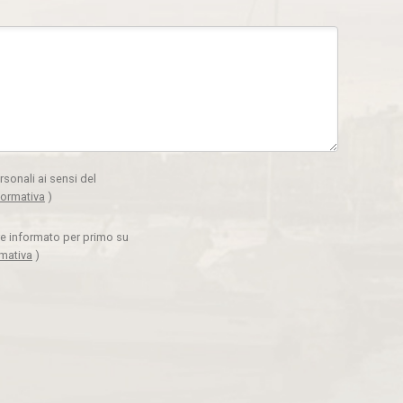
rsonali ai sensi del
formativa
)
ere informato per primo su
rmativa
)