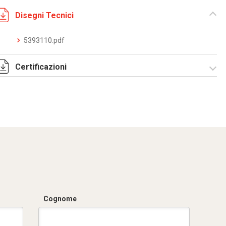
Disegni Tecnici
5393110.pdf
Certificazioni
Dich. CE serie C5.pdf
Certificato
conformità EN
1461.pdf
Cognome