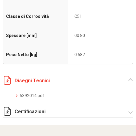
Classe di Corrosività
C5 I
Spessore [mm]
00.80
Peso Netto [kg]
0.587
Disegni Tecnici
5392014.pdf
Certificazioni
Dich. CE serie C5.pdf