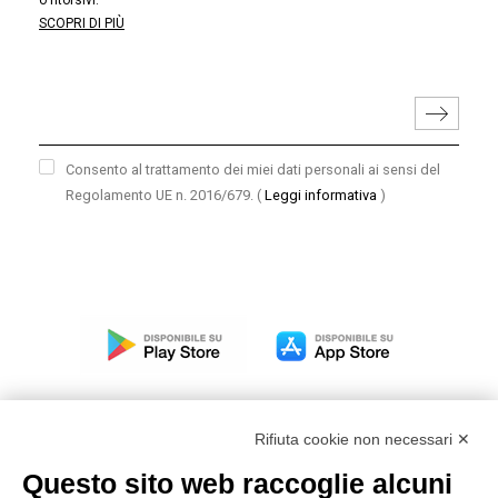
o ritorsivi.
SCOPRI DI PIÙ
Consento al trattamento dei miei dati personali ai sensi del
Regolamento UE n. 2016/679.
(
Leggi informativa
)
Rifiuta cookie non necessari ✕
Questo sito web raccoglie alcuni
Modello organizzativo, gestione e controllo – D. lgs.