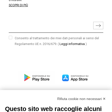
o ritorsivi.
SCOPRI DI PIÙ
Consento al trattamento dei miei dati personali ai sensi del
Regolamento UE n. 2016/679.
(
Leggi informativa
)
Rifiuta cookie non necessari ✕
Questo sito web raccoglie alcuni
Modello organizzativo, gestione e controllo – D. lgs.