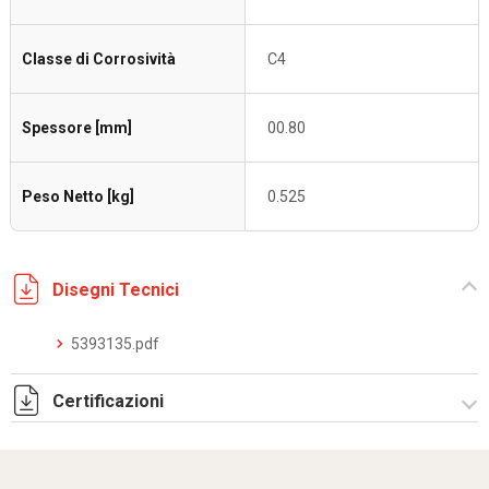
Classe di Corrosività
C4
Spessore [mm]
00.80
Peso Netto [kg]
0.525
Disegni Tecnici
5393135.pdf
Certificazioni
Dich. CE serie C5.pdf