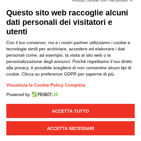
Rifiuta cookie non necessari ✕
Questo sito web raccoglie alcuni
Modello organizzativo, gestione e controllo – D. lgs.
dati personali dei visitatori e
231/2001
utenti
Politica di gruppo
Condizioni generali di vendita DKC Europe
Con il tuo consenso, noi e i nostri partner utilizziamo i cookie e
Condizioni generali di vendita DKC Power Solutions
tecnologie simili per archiviare, accedere ed elaborare i dati
Condizioni generali di acquisto
personali come, ad esempio, la visita al sito web o la
personalizzazione degli annunci. Poiché rispettiamo il tuo diritto
Codice etico
alla privacy, è possibile scegliere di non consentire alcuni tipi di
cookie. Clicca su preferenze GDPR per saperne di più.
Connettiti con noi
Visualizza la Cookie Policy Completa
FACEBOOK
/
LINKEDIN
/
YOUTUBE
/
INSTAGRAM
/
Powered by
TWITTER
ACCETTA TUTTO
© 2019 - DKC Europe
-
-
Privacy
Cookies
Modifica preferenze
-
Cookie
Yourbiz
ACCETTA NECESSARI