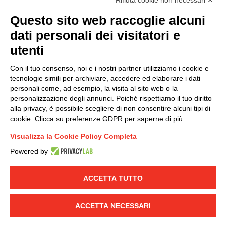
Rifiuta cookie non necessari ✕
Questo sito web raccoglie alcuni
Modello organizzativo, gestione e controllo – D. lgs.
dati personali dei visitatori e
231/2001
utenti
Politica di gruppo
Condizioni generali di vendita DKC Europe
Con il tuo consenso, noi e i nostri partner utilizziamo i cookie e
Condizioni generali di vendita DKC Power Solutions
tecnologie simili per archiviare, accedere ed elaborare i dati
Condizioni generali di acquisto
personali come, ad esempio, la visita al sito web o la
personalizzazione degli annunci. Poiché rispettiamo il tuo diritto
Codice etico
alla privacy, è possibile scegliere di non consentire alcuni tipi di
cookie. Clicca su preferenze GDPR per saperne di più.
Connettiti con noi
Visualizza la Cookie Policy Completa
FACEBOOK
/
LINKEDIN
/
YOUTUBE
/
INSTAGRAM
/
Powered by
TWITTER
ACCETTA TUTTO
© 2019 - DKC Europe
-
-
Privacy
Cookies
Modifica preferenze
-
Cookie
Yourbiz
ACCETTA NECESSARI