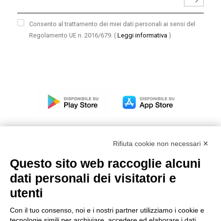
Consento al trattamento dei miei dati personali ai sensi del
Regolamento UE n. 2016/679.
(
Leggi informativa
)
Rifiuta cookie non necessari ✕
Questo sito web raccoglie alcuni
Modello organizzativo, gestione e controllo – D. lgs.
dati personali dei visitatori e
231/2001
utenti
Politica di gruppo
Condizioni generali di vendita DKC Europe
Con il tuo consenso, noi e i nostri partner utilizziamo i cookie e
Condizioni generali di vendita DKC Power Solutions
tecnologie simili per archiviare, accedere ed elaborare i dati