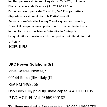
In ottemperanza al Decreto Legislativo 24/2023, col quale
l’Italia ha recepito la Direttiva (UE) 2019/1937 del
Parlamento europeo e del Consiglio, DKC Europe mette a
disposizione dei propri utenti la Piattaforma di
Segnalazione/Whistleblowing. Tramite questo strumento,
è possibile segnalare comportamenti, atti od omissioni che
ledono l’interesse pubblico o l’integrità dell’ente privato.
I segnalanti saranno tutelati da comportamenti discriminatori
o ritorsivi.
SCOPRI DI PIÙ
DKC Power Solutions Srl
Viale Cesare Pavese, 9
00144 Roma (RM) Italy (IT)
REA RM 1492666
Cap. Soc/Fully paid-up share capital 4.450.000 € i.v.
P. IVA – C.F.-EU Vat: 03559590132
Tel. linea produttiva Steeltecnica:
+39 0321 9898750