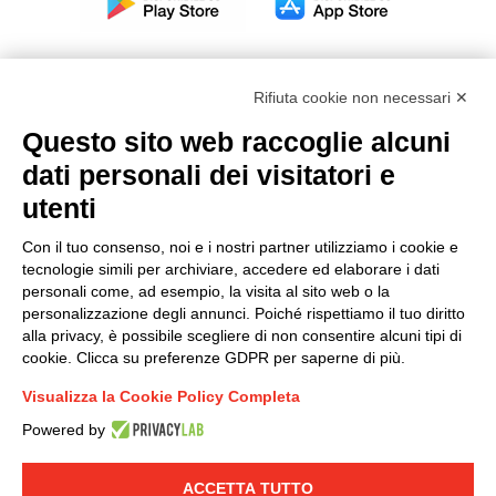
Rifiuta cookie non necessari ✕
Questo sito web raccoglie alcuni
Modello organizzativo, gestione e controllo – D. lgs.
dati personali dei visitatori e
231/2001
utenti
Politica di gruppo
Condizioni generali di vendita DKC Europe
Con il tuo consenso, noi e i nostri partner utilizziamo i cookie e
Condizioni generali di vendita DKC Power Solutions
tecnologie simili per archiviare, accedere ed elaborare i dati
Condizioni generali di acquisto
personali come, ad esempio, la visita al sito web o la
personalizzazione degli annunci. Poiché rispettiamo il tuo diritto
Codice etico
alla privacy, è possibile scegliere di non consentire alcuni tipi di
cookie. Clicca su preferenze GDPR per saperne di più.
Connettiti con noi
Visualizza la Cookie Policy Completa
FACEBOOK
/
LINKEDIN
/
YOUTUBE
/
INSTAGRAM
/
Powered by
TWITTER
ACCETTA TUTTO