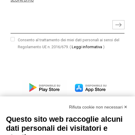
SCOPRI DI PIÙ
Consento al trattamento dei miei dati personali ai sensi del
Regolamento UE n. 2016/679.
(
Leggi informativa
)
Rifiuta cookie non necessari ✕
Questo sito web raccoglie alcuni
dati personali dei visitatori e
Modello organizzativo, gestione e controllo – D. lgs.
231/2001