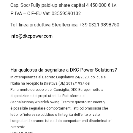
Cap. Soc/Fully paid-up share capital 4.450.000 € i.v.
P. IVA – C.F.-EU Vat: 03559590132
Tel. linea produttiva Steeltecnica:
+39 0321 9898750
info@dkcpower.com
Hai qualcosa da segnalare a DKC Power Solutions?
In ottemperanza al Decreto Legislativo 24/2023, col quale
l’Italia ha recepito la Direttiva (UE) 2019/1937 del
Parlamento europeo e del Consiglio, DKC Europe mette a
disposizione dei propri utenti la Piattaforma di
Segnalazione/Whistleblowing. Tramite questo strumento,
è possibile segnalare comportamenti, atti od omissioni che
ledono l’interesse pubblico o l’integrità dell’ente privato.
I segnalanti saranno tutelati da comportamenti discriminatori
o ritorsivi.