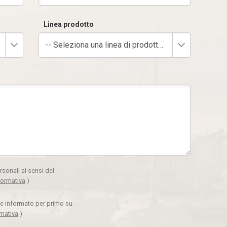
Linea prodotto
-- Seleziona una linea di prodotto --
rsonali ai sensi del
formativa
)
ere informato per primo su
rmativa
)