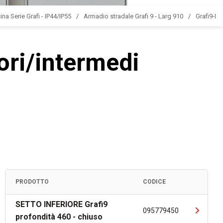
ina Serie Grafi - IP44/IP55
Armadio stradale Grafi 9 - Larg 910
Grafi9-L
iori/intermedi
PRODOTTO
CODICE
SETTO INFERIORE Grafi9
095779450
profondità 460 - chiuso