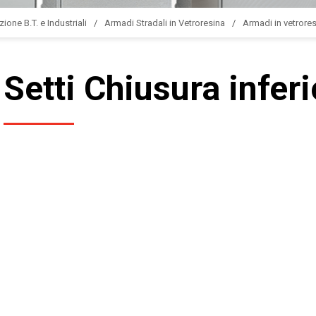
zione B.T. e Industriali
Armadi Stradali in Vetroresina
Armadi in vetrores
Setti Chiusura infer