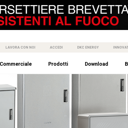
LAVORA CON NOI
ACCEDI
DKC ENERGY
INNOVA
 Commerciale
Prodotti
Download
B