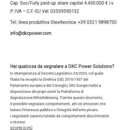
Cap. Soc/Fully paid-up share capital 4.450.000 € i.v.
P. IVA – C.F.-EU Vat: 03559590132
Tel. linea produttiva Steeltecnica:
+39 0321 9898750
info@dkcpower.com
Hai qualcosa da segnalare a DKC Power Solutions?
In ottemperanza al Decreto Legislativo 24/2023, col quale
l’Italia ha recepito la Direttiva (UE) 2019/1937 del
Parlamento europeo e del Consiglio, DKC Europe mette a
disposizione dei propri utenti la Piattaforma di
Segnalazione/Whistleblowing. Tramite questo strumento,
è possibile segnalare comportamenti, atti od omissioni che
ledono l’interesse pubblico o l’integrità dell’ente privato.
I segnalanti saranno tutelati da comportamenti discriminatori
o ritorsivi.
SCOPRI DI PIÙ