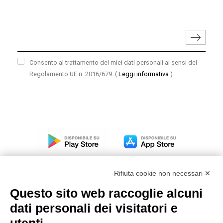
Consento al trattamento dei miei dati personali ai sensi del
Regolamento UE n. 2016/679.
(
Leggi informativa
)
Rifiuta cookie non necessari ✕
Questo sito web raccoglie alcuni
dati personali dei visitatori e
Modello organizzativo, gestione e controllo – D. lgs.
231/2001