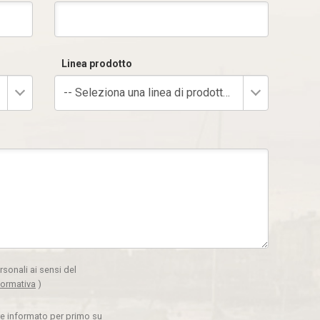
Linea prodotto
-- Seleziona una linea di prodotto --
rsonali ai sensi del
formativa
)
ere informato per primo su