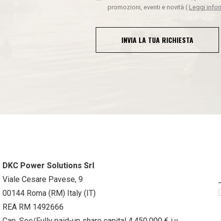
promozioni, eventi e novità
(
Leggi info
INVIA LA TUA RICHIESTA
DKC Power Solutions Srl
Viale Cesare Pavese, 9
00144 Roma (RM) Italy (IT)
REA RM 1492666
Cap. Soc/Fully paid-up share capital 4.450.000 € i.v.