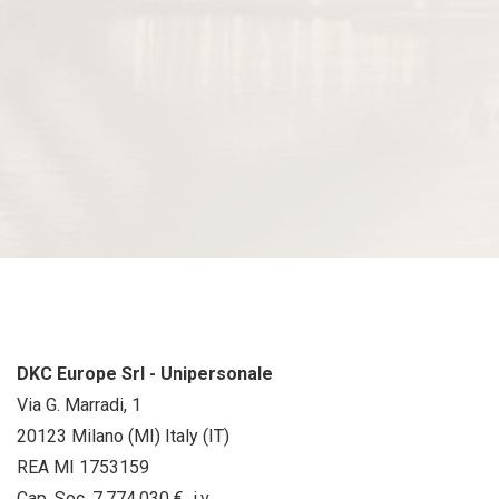
DKC Europe Srl - Unipersonale
Via G. Marradi, 1
20123 Milano (MI) Italy (IT)
REA MI 1753159
Cap. Soc. 7.774.030 € i.v.