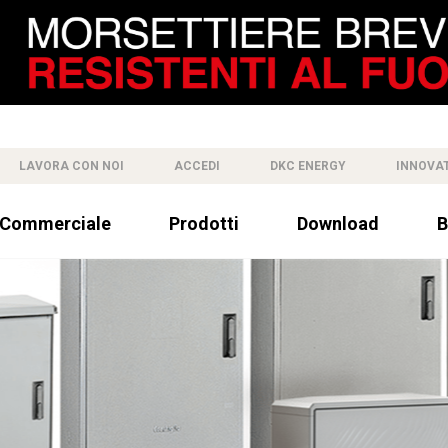
LAVORA CON NOI
ACCEDI
DKC ENERGY
INNOVA
 Commerciale
Prodotti
Download
B