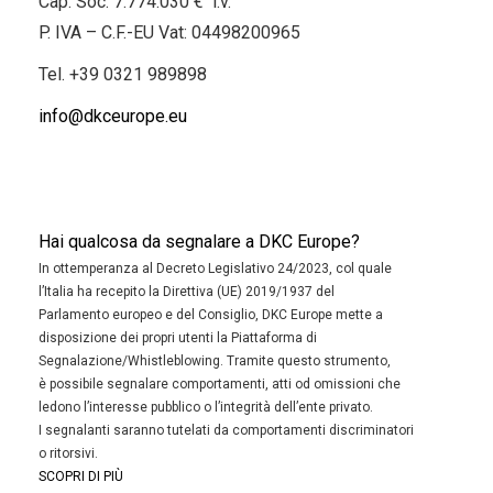
Cap. Soc. 7.774.030 € i.v.
P. IVA – C.F.-EU Vat: 04498200965
Tel.
+39 0321 989898
info@dkceurope.eu
Hai qualcosa da segnalare a DKC Europe?
In ottemperanza al Decreto Legislativo 24/2023, col quale
l’Italia ha recepito la Direttiva (UE) 2019/1937 del
Parlamento europeo e del Consiglio, DKC Europe mette a
disposizione dei propri utenti la Piattaforma di
Segnalazione/Whistleblowing. Tramite questo strumento,
è possibile segnalare comportamenti, atti od omissioni che
ledono l’interesse pubblico o l’integrità dell’ente privato.
I segnalanti saranno tutelati da comportamenti discriminatori
o ritorsivi.
SCOPRI DI PIÙ