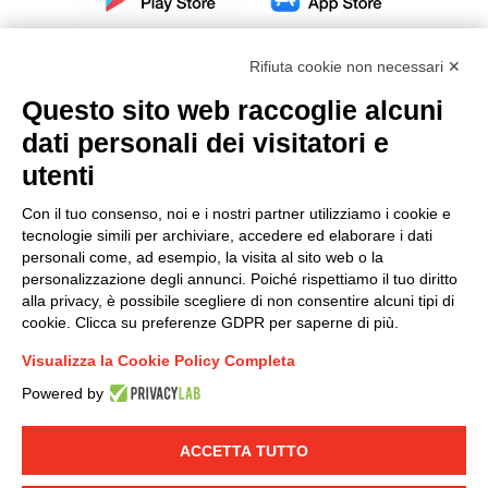
Rifiuta cookie non necessari ✕
Questo sito web raccoglie alcuni
dati personali dei visitatori e
Modello organizzativo, gestione e controllo – D. lgs.
231/2001
utenti
Politica di gruppo
Con il tuo consenso, noi e i nostri partner utilizziamo i cookie e
Condizioni generali di vendita DKC Europe
tecnologie simili per archiviare, accedere ed elaborare i dati
Condizioni generali di vendita DKC Power Solutions
personali come, ad esempio, la visita al sito web o la
Condizioni generali di acquisto
personalizzazione degli annunci. Poiché rispettiamo il tuo diritto
alla privacy, è possibile scegliere di non consentire alcuni tipi di
Codice etico
cookie. Clicca su preferenze GDPR per saperne di più.
Visualizza la Cookie Policy Completa
Connettiti con noi
Powered by
FACEBOOK
/
LINKEDIN
/
YOUTUBE
/
INSTAGRAM
/
TWITTER
ACCETTA TUTTO
© 2019 - DKC Europe
-
-
Privacy
Cookies
Modifica preferenze