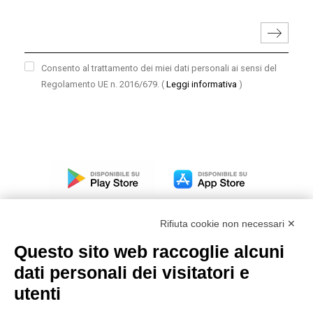
Consento al trattamento dei miei dati personali ai sensi del
Regolamento UE n. 2016/679.
(
Leggi informativa
)
Rifiuta cookie non necessari ✕
Questo sito web raccoglie alcuni
dati personali dei visitatori e
Modello organizzativo, gestione e controllo – D. lgs.
231/2001
utenti
Politica di gruppo