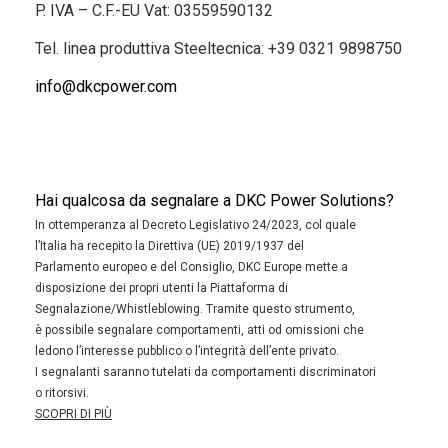
P. IVA – C.F.-EU Vat: 03559590132
Tel. linea produttiva Steeltecnica:
+39 0321 9898750
info@dkcpower.com
Hai qualcosa da segnalare a DKC Power Solutions?
In ottemperanza al Decreto Legislativo 24/2023, col quale
l’Italia ha recepito la Direttiva (UE) 2019/1937 del
Parlamento europeo e del Consiglio, DKC Europe mette a
disposizione dei propri utenti la Piattaforma di
Segnalazione/Whistleblowing. Tramite questo strumento,
è possibile segnalare comportamenti, atti od omissioni che
ledono l’interesse pubblico o l’integrità dell’ente privato.
I segnalanti saranno tutelati da comportamenti discriminatori
o ritorsivi.
SCOPRI DI PIÙ