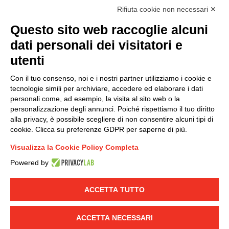
Rifiuta cookie non necessari ✕
Questo sito web raccoglie alcuni
dati personali dei visitatori e
Modello organizzativo, gestione e controllo – D. lgs.
231/2001
utenti
Politica di gruppo
Con il tuo consenso, noi e i nostri partner utilizziamo i cookie e
Condizioni generali di vendita DKC Europe
tecnologie simili per archiviare, accedere ed elaborare i dati
Condizioni generali di vendita DKC Power Solutions
personali come, ad esempio, la visita al sito web o la
Condizioni generali di acquisto
personalizzazione degli annunci. Poiché rispettiamo il tuo diritto
alla privacy, è possibile scegliere di non consentire alcuni tipi di
Codice etico
cookie. Clicca su preferenze GDPR per saperne di più.
Visualizza la Cookie Policy Completa
Connettiti con noi
Powered by
FACEBOOK
/
LINKEDIN
/
YOUTUBE
/
INSTAGRAM
/
TWITTER
ACCETTA TUTTO
© 2019 - DKC Europe
-
-
Privacy
Cookies
Modifica preferenze
-
ACCETTA NECESSARI
Cookie
Yourbiz