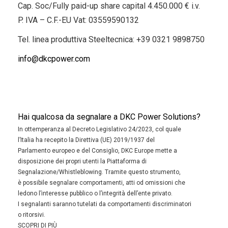
Cap. Soc/Fully paid-up share capital 4.450.000 € i.v.
P. IVA – C.F.-EU Vat: 03559590132
Tel. linea produttiva Steeltecnica:
+39 0321 9898750
info@dkcpower.com
Hai qualcosa da segnalare a DKC Power Solutions?
In ottemperanza al Decreto Legislativo 24/2023, col quale
l’Italia ha recepito la Direttiva (UE) 2019/1937 del
Parlamento europeo e del Consiglio, DKC Europe mette a
disposizione dei propri utenti la Piattaforma di
Segnalazione/Whistleblowing. Tramite questo strumento,
è possibile segnalare comportamenti, atti od omissioni che
ledono l’interesse pubblico o l’integrità dell’ente privato.
I segnalanti saranno tutelati da comportamenti discriminatori
o ritorsivi.
SCOPRI DI PIÙ