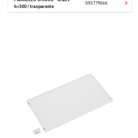
095779666
h=300 / trasparente