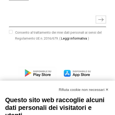
Consento al trattamento dei miei dati personali ai sensi del
Regolamento UE n. 2016/679.
(
Leggi informativa
)
Rifiuta cookie non necessari ✕
Questo sito web raccoglie alcuni
dati personali dei visitatori e
Modello organizzativo, gestione e controllo – D. lgs.
231/2001