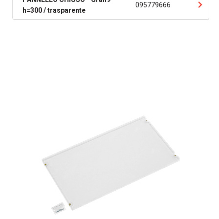
095779666
h=300 / trasparente