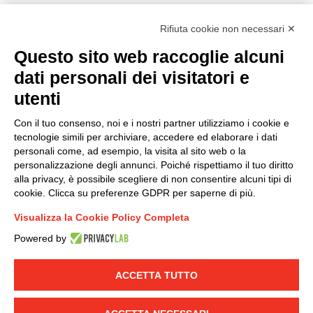
Rifiuta cookie non necessari ✕
Questo sito web raccoglie alcuni
dati personali dei visitatori e
Modello organizzativo, gestione e controllo – D. lgs.
231/2001
utenti
Politica di gruppo
Con il tuo consenso, noi e i nostri partner utilizziamo i cookie e
Condizioni generali di vendita DKC Europe
tecnologie simili per archiviare, accedere ed elaborare i dati
Condizioni generali di vendita DKC Power Solutions
personali come, ad esempio, la visita al sito web o la
Condizioni generali di acquisto
personalizzazione degli annunci. Poiché rispettiamo il tuo diritto
alla privacy, è possibile scegliere di non consentire alcuni tipi di
Codice etico
cookie. Clicca su preferenze GDPR per saperne di più.
Visualizza la Cookie Policy Completa
Connettiti con noi
Powered by
FACEBOOK
/
LINKEDIN
/
YOUTUBE
/
INSTAGRAM
/
TWITTER
ACCETTA TUTTO
© 2019 - DKC Europe
-
-
Privacy
Cookies
Modifica preferenze