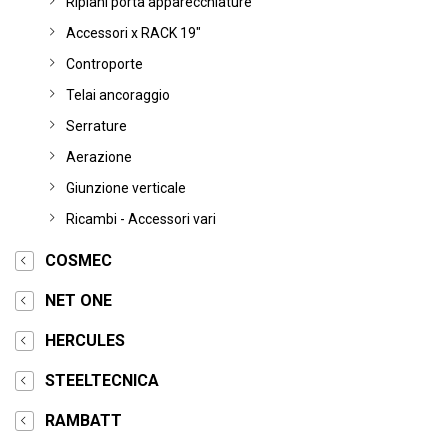
Ripiani porta apparecchiature
Accessori x RACK 19"
Controporte
Telai ancoraggio
Serrature
Aerazione
Giunzione verticale
Ricambi - Accessori vari
COSMEC
NET ONE
HERCULES
STEELTECNICA
RAMBATT