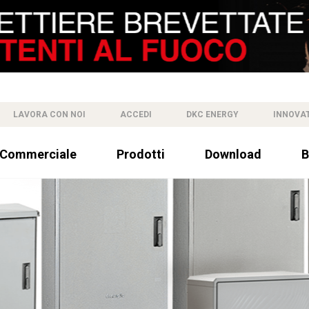
LAVORA CON NOI
ACCEDI
DKC ENERGY
INNOVA
 Commerciale
Prodotti
Download
B