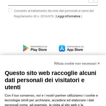
Consento al trattamento dei miei dati personali ai sensi del
Regolamento UE n. 2016/679.
(
Leggi informativa
)
Rifiuta cookie non necessari ✕
Questo sito web raccoglie alcuni
dati personali dei visitatori e
Modello organizzativo, gestione e controllo – D. lgs.
231/2001
utenti
Politica di gruppo
Con il tuo consenso, noi e i nostri partner utilizziamo i cookie e
Condizioni generali di vendita DKC Europe
tecnologie simili per archiviare, accedere ed elaborare i dati
Condizioni generali di vendita DKC Power Solutions
personali come, ad esempio, la visita al sito web o la