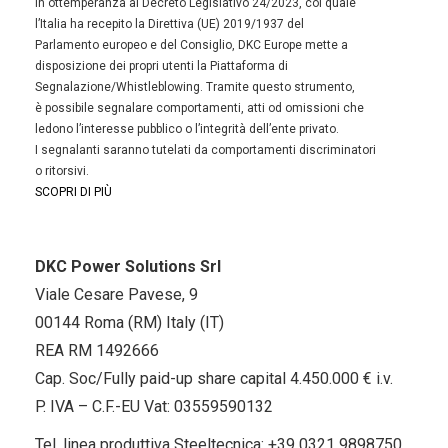
In ottemperanza al Decreto Legislativo 24/2023, col quale
l’Italia ha recepito la Direttiva (UE) 2019/1937 del
Parlamento europeo e del Consiglio, DKC Europe mette a
disposizione dei propri utenti la Piattaforma di
Segnalazione/Whistleblowing. Tramite questo strumento,
è possibile segnalare comportamenti, atti od omissioni che
ledono l’interesse pubblico o l’integrità dell’ente privato.
I segnalanti saranno tutelati da comportamenti discriminatori
o ritorsivi.
SCOPRI DI PIÙ
DKC Power Solutions Srl
Viale Cesare Pavese, 9
00144 Roma (RM) Italy (IT)
REA RM 1492666
Cap. Soc/Fully paid-up share capital 4.450.000 € i.v.
P. IVA – C.F.-EU Vat: 03559590132
Tel. linea produttiva Steeltecnica:
+39 0321 9898750