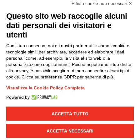
Rifiuta cookie non necessari ✕
Questo sito web raccoglie alcuni
dati personali dei visitatori e
Modello organizzativo, gestione e controllo – D. lgs.
231/2001
utenti
Politica di gruppo
Con il tuo consenso, noi e i nostri partner utilizziamo i cookie e
Condizioni generali di vendita DKC Europe
tecnologie simili per archiviare, accedere ed elaborare i dati
Condizioni generali di vendita DKC Power Solutions
personali come, ad esempio, la visita al sito web o la
Condizioni generali di acquisto
personalizzazione degli annunci. Poiché rispettiamo il tuo diritto
alla privacy, è possibile scegliere di non consentire alcuni tipi di
Codice etico
cookie. Clicca su preferenze GDPR per saperne di più.
Visualizza la Cookie Policy Completa
Connettiti con noi
Powered by
FACEBOOK
/
LINKEDIN
/
YOUTUBE
/
INSTAGRAM
/
TWITTER
ACCETTA TUTTO
© 2019 - DKC Europe
-
-
Privacy
Cookies
Modifica preferenze
-
ACCETTA NECESSARI
Cookie
Yourbiz