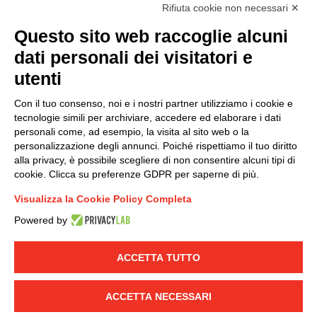
Rifiuta cookie non necessari ✕
Questo sito web raccoglie alcuni
dati personali dei visitatori e
Modello organizzativo, gestione e controllo – D. lgs.
231/2001
utenti
Politica di gruppo
Con il tuo consenso, noi e i nostri partner utilizziamo i cookie e
Condizioni generali di vendita DKC Europe
tecnologie simili per archiviare, accedere ed elaborare i dati
Condizioni generali di vendita DKC Power Solutions
personali come, ad esempio, la visita al sito web o la
Condizioni generali di acquisto
personalizzazione degli annunci. Poiché rispettiamo il tuo diritto
alla privacy, è possibile scegliere di non consentire alcuni tipi di
Codice etico
cookie. Clicca su preferenze GDPR per saperne di più.
Visualizza la Cookie Policy Completa
Connettiti con noi
Powered by
FACEBOOK
/
LINKEDIN
/
YOUTUBE
/
INSTAGRAM
/
TWITTER
ACCETTA TUTTO
© 2019 - DKC Europe
-
-
Privacy
Cookies
Modifica preferenze
-
ACCETTA NECESSARI
Cookie
Yourbiz