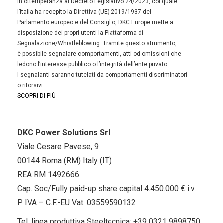
In ottemperanza al Decreto Legislativo 24/2023, col quale
l’Italia ha recepito la Direttiva (UE) 2019/1937 del
Parlamento europeo e del Consiglio, DKC Europe mette a
disposizione dei propri utenti la Piattaforma di
Segnalazione/Whistleblowing. Tramite questo strumento,
è possibile segnalare comportamenti, atti od omissioni che
ledono l’interesse pubblico o l’integrità dell’ente privato.
I segnalanti saranno tutelati da comportamenti discriminatori
o ritorsivi.
SCOPRI DI PIÙ
DKC Power Solutions Srl
Viale Cesare Pavese, 9
00144 Roma (RM) Italy (IT)
REA RM 1492666
Cap. Soc/Fully paid-up share capital 4.450.000 € i.v.
P. IVA – C.F.-EU Vat: 03559590132
Tel. linea produttiva Steeltecnica:
+39 0321 9898750