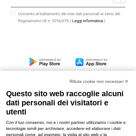
Consento al trattamento dei miei dati personali ai sensi del
Regolamento UE n. 2016/679.
(
Leggi informativa
)
Rifiuta cookie non necessari ✕
Questo sito web raccoglie alcuni
dati personali dei visitatori e
Modello organizzativo, gestione e controllo – D. lgs.
231/2001
utenti
Politica di gruppo
Con il tuo consenso, noi e i nostri partner utilizziamo i cookie e
Condizioni generali di vendita DKC Europe
tecnologie simili per archiviare, accedere ed elaborare i dati
Condizioni generali di vendita DKC Power Solutions
personali come, ad esempio, la visita al sito web o la