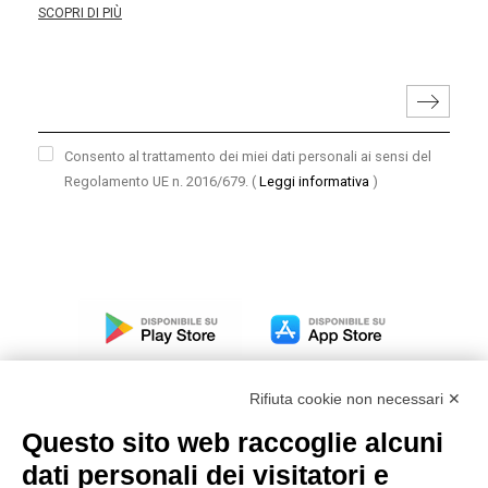
SCOPRI DI PIÙ
Consento al trattamento dei miei dati personali ai sensi del
Regolamento UE n. 2016/679.
(
Leggi informativa
)
Rifiuta cookie non necessari ✕
Questo sito web raccoglie alcuni
dati personali dei visitatori e
Modello organizzativo, gestione e controllo – D. lgs.