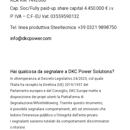
REA RM 1492666
Cap. Soc/Fully paid-up share capital 4.450.000 € i.v.
P. IVA – C.F.-EU Vat: 03559590132
Tel. linea produttiva Steeltecnica:
+39 0321 9898750
info@dkcpower.com
Hai qualcosa da segnalare a DKC Power Solutions?
In ottemperanza al Decreto Legislativo 24/2023, col quale
l’Italia ha recepito la Direttiva (UE) 2019/1937 del
Parlamento europeo e del Consiglio, DKC Europe mette a
disposizione dei propri utenti la Piattaforma di
Segnalazione/Whistleblowing. Tramite questo strumento,
è possibile segnalare comportamenti, atti od omissioni che
ledono l’interesse pubblico o l’integrità dell’ente privato.
I segnalanti saranno tutelati da comportamenti discriminatori
o ritorsivi.