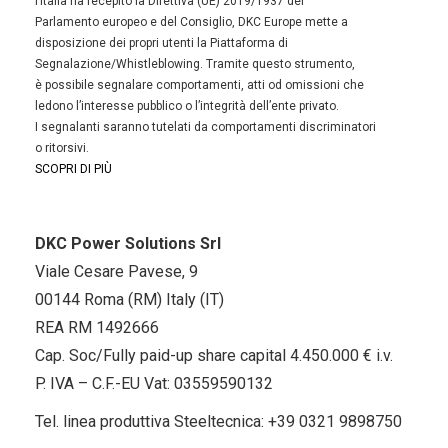
l’Italia ha recepito la Direttiva (UE) 2019/1937 del
Parlamento europeo e del Consiglio, DKC Europe mette a
disposizione dei propri utenti la Piattaforma di
Segnalazione/Whistleblowing. Tramite questo strumento,
è possibile segnalare comportamenti, atti od omissioni che
ledono l’interesse pubblico o l’integrità dell’ente privato.
I segnalanti saranno tutelati da comportamenti discriminatori
o ritorsivi.
SCOPRI DI PIÙ
DKC Power Solutions Srl
Viale Cesare Pavese, 9
00144 Roma (RM) Italy (IT)
REA RM 1492666
Cap. Soc/Fully paid-up share capital 4.450.000 € i.v.
P. IVA – C.F.-EU Vat: 03559590132
Tel. linea produttiva Steeltecnica:
+39 0321 9898750