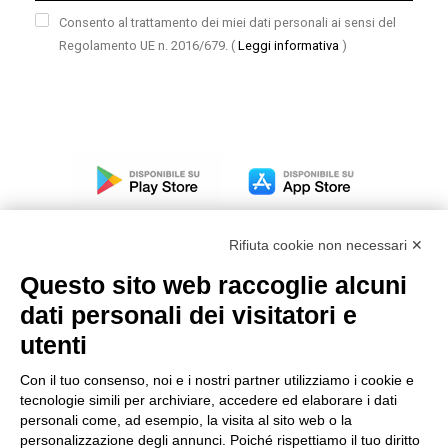
Consento al trattamento dei miei dati personali ai sensi del
Regolamento UE n. 2016/679.
(
Leggi informativa
)
Rifiuta cookie non necessari ✕
Questo sito web raccoglie alcuni
dati personali dei visitatori e
Modello organizzativo, gestione e controllo – D. lgs.
231/2001
utenti
Politica di gruppo
Con il tuo consenso, noi e i nostri partner utilizziamo i cookie e
Condizioni generali di vendita DKC Europe
tecnologie simili per archiviare, accedere ed elaborare i dati
Condizioni generali di vendita DKC Power Solutions
personali come, ad esempio, la visita al sito web o la
Condizioni generali di acquisto
personalizzazione degli annunci. Poiché rispettiamo il tuo diritto